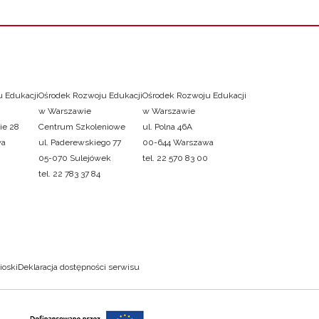
 Edukacji
Ośrodek Rozwoju Edukacji
Ośrodek Rozwoju Edukacji
w Warszawie
w Warszawie
ie 28
Centrum Szkoleniowe
ul. Polna 46A
wa
ul. Paderewskiego 77
00-644 Warszawa
05-070 Sulejówek
tel. 22 570 83 00
tel. 22 783 37 84
ioski
Deklaracja dostępności serwisu