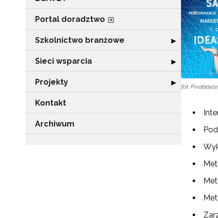
Portal doradztwo
Szkolnictwo branżowe
Rozwiń sekcję 
▶
Sieci wsparcia
Rozwiń sekcję "
▶
Projekty
Rozwiń sekcję "P
▶
fot. Pixabay.
Kontakt
Inte
Archiwum
Podz
Wykr
Met
Met
Met
Zar