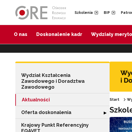
Przejdź do Nawigacji
Przejdź do stopki
Przejdź do treści artykułu
Szkolenia
BIP
Patro
O nas
Doskonalenie kadr
Wydziały meryt
Wydział Kształcenia
Zawodowego i Doradztwa
Zawodowego
Aktualności
Start
Wy
Szkol
Oferta doskonalenia
Rozwiń sekcję "
▶
Krajowy Punkt Referencyjny
EQAVET