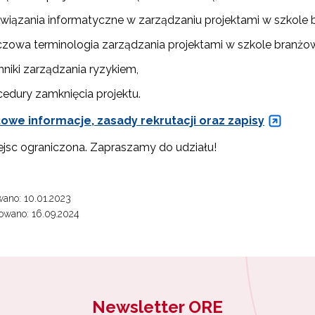
wiązania informatyczne w zarządzaniu projektami w szkole 
czowa terminologia zarządzania projektami w szkole branżow
hniki zarządzania ryzykiem,
cedury zamknięcia projektu.
ewsletter ORE
owe informacje, zasady rekrutacji oraz zapisy
isz się i bądź na bieżąco z najnowszymi informacjami
ejsc ograniczona. Zapraszamy do udziału!
zkoleniach i programach.
es e-mail:
ano: 10.01.2023
owano: 16.09.2024
yrażam zgodę na przetwarzanie moich danych osobowych przez ORE w
ach marketingowych.
Zapisuję się
Newsletter ORE