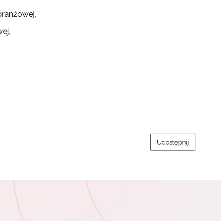
branżowej,
ej,
Udostępnij