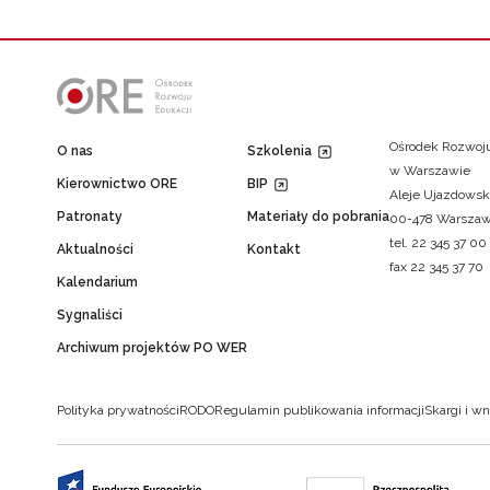
Ośrodek Rozwoju
O nas
Szkolenia
w Warszawie
Kierownictwo ORE
BIP
Aleje Ujazdowsk
Patronaty
Materiały do pobrania
00-478 Warsza
tel. 22 345 37 00
Aktualności
Kontakt
fax 22 345 37 70
Kalendarium
Sygnaliści
Archiwum projektów PO WER
Polityka prywatności
RODO
Regulamin publikowania informacji
Skargi i wn