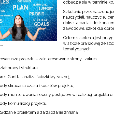
odbędzie się w terminie 30.
Szkolenie przeznaczone je
nauczycieli, nauczycieli 
"Szkolnictwo branżowe"
dokształcania i doskonal
zawodowe, szkół dla doro
Sieci wsparcia"
Celem szkolenia jest przy
rojekty"
w szkole branżowej ze sz
com
tematycznych:
resariusze projektu – zainteresowane strony i zakres,
iał pracy i struktura,
es Gantta, analiza ścieżki krytycznej,
ody skracania czasu i kosztów projektu,
ody monitorowania i oceny postępów w realizacji projektu o
ody komunikacji projektu,
ządzanie projektem a zarządzanie zmianą,