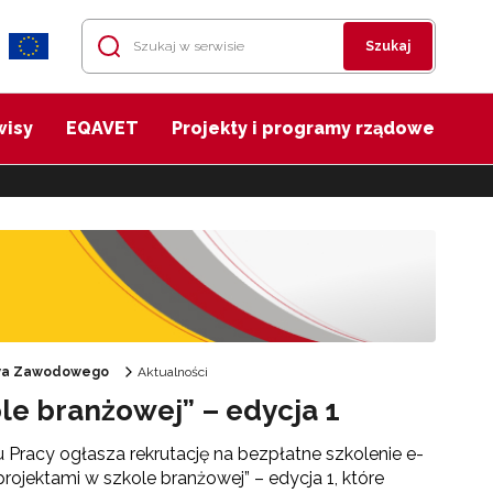
Szukaj
wisy
EQAVET
Projekty i programy rządowe
twa Zawodowego
Aktualności
le branżowej” – edycja 1
 Pracy ogłasza rekrutację na bezpłatne szkolenie e-
rojektami w szkole branżowej” – edycja 1, które