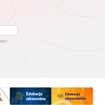
elach