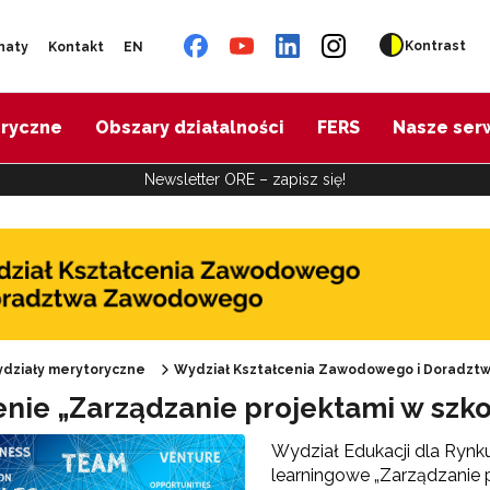
Kontrast
naty
Kontakt
EN
oryczne
Obszary działalności
FERS
Nasze ser
Newsletter ORE – zapisz się!
działy merytoryczne
Wydział Kształcenia Zawodowego i Doradz
enie „Zarządzanie projektami w szko
Oferta doskonalenia"
Wydział Edukacji dla Rynku
learningowe „Zarządzanie p