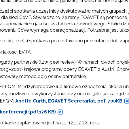
ania jakości na poziomie organizacji, a więc harmonizacja w
części spotkania uczestnicy dyskutowali w małych grupach, j
 dla sieci CoVE. Stwierdzono, że ramy EQAVET są pomocne, z
z zapewnianiem jakości kształcenia zawodowego. Stwierdz
nowaniu CoVe wymaga operacjonalizacji. Potrzebna jest także
zeciej części spotkania przedstawiono prezentacje dot. zape
k jakości EVTA;
eglądy partnerskie (tzw. peer review). W ramach dwóch pro
019–2021) krajowe programy oceny EQAVET z Austrii, Chorwacji
testowały metodologię oceny partnerskiej;
ewsletter ORE
/EFQM: Międzynarodowe lub firmowe oznaczenia jakości i inst
isz się i bądź na bieżąco z najnowszymi informacjami
ikaty możliwe do wykorzystania przy ocenie „jakości zarządza
zkoleniach i programach.
/EFQM:
Anette Curth, EQAVET Secretariat, pdf, 700KB
es e-mail:
onferencji (pdf.176 KB)
.
otkanie zaplanowane jest na 11–12.11.2021 roku.