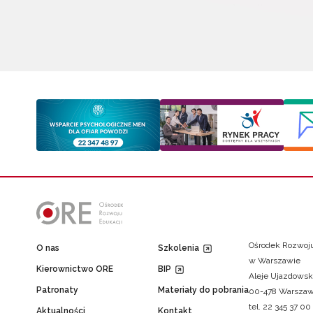
Ośrodek Rozwoju
O nas
Szkolenia
w Warszawie
Kierownictwo ORE
BIP
Aleje Ujazdowsk
Patronaty
Materiały do pobrania
00-478 Warsza
tel. 22 345 37 00
Aktualności
Kontakt