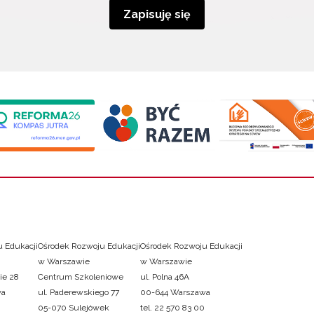
Zapisuję się
 Edukacji
Ośrodek Rozwoju Edukacji
Ośrodek Rozwoju Edukacji
w Warszawie
w Warszawie
ie 28
Centrum Szkoleniowe
ul. Polna 46A
wa
ul. Paderewskiego 77
00-644 Warszawa
05-070 Sulejówek
tel. 22 570 83 00