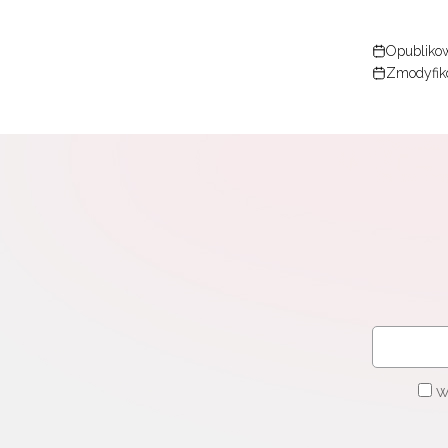
W
cel
Opublikow
Zmodyfiko
W