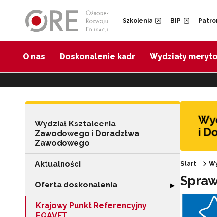
Przejdź do Nawigacji
Przejdź do stopki
Przejdź do treści artykułu
Szkolenia
BIP
Patro
O nas
Doskonalenie kadr
Wydziały meryt
Wydział Kształcenia
Zawodowego i Doradztwa
Zawodowego
Aktualności
Start
Wy
Spraw
Oferta doskonalenia
Rozwiń sekcję "
▶
Krajowy Punkt Referencyjny
EQAVET