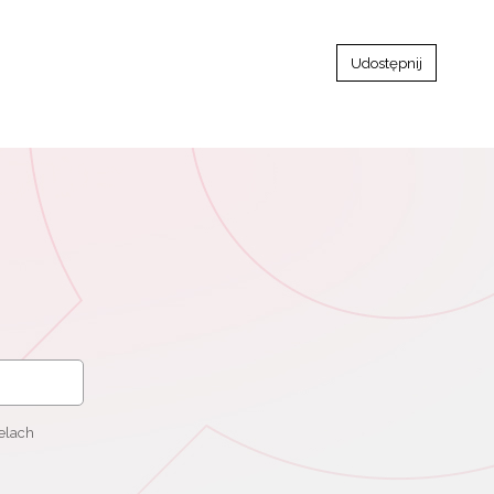
Udostępnij
elach