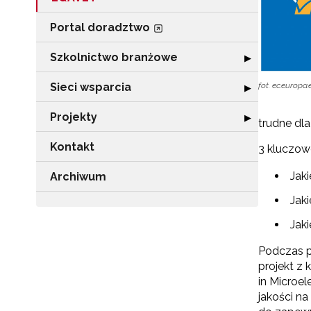
Portal doradztwo
Szkolnictwo branżowe
Rozwiń sekcję 
▶
Sieci wsparcia
fot. ec.europa.
Rozwiń sekcję "
▶
Projekty
Rozwiń sekcję "P
▶
trudne dla
Kontakt
3 kluczow
Jak
Archiwum
Jak
Jak
Podczas p
projekt z
in Microe
jakości n