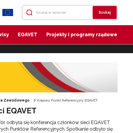
Szukaj
wisy
EQAVET
Projekty i programy rządowe
twa Zawodowego
Krajowy Punkt Referencyjny EQAVET
eci EQAVET
 br. odbyła się konferencja członków sieci EQAVET
owych Punktów Referencyjnych. Spotkanie odbyło się