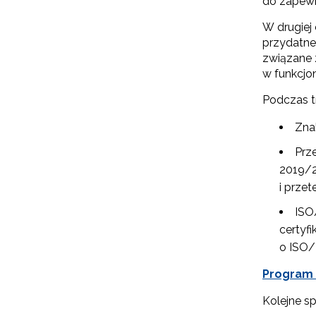
do zapewni
W drugiej 
przydatne
związane 
w funkcjo
Podczas tr
Zna
Prz
2019/2
i prze
N
ISO
Zap
certyf
o s
o ISO
Adr
Program k
Kolejne sp