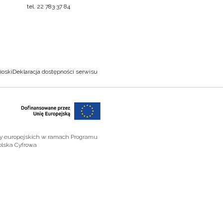
tel. 22 783 37 84
ioski
Deklaracja dostępności serwisu
zy europejskich w ramach Programu
olska Cyfrowa