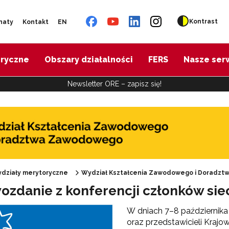
Kontrast
naty
Kontakt
EN
oryczne
Obszary działalności
FERS
Nasze ser
Newsletter ORE – zapisz się!
działy merytoryczne
Wydział Kształcenia Zawodowego i Doradz
ozdanie z konferencji członków si
Oferta doskonalenia"
W dniach 7–8 października
oraz przedstawicieli Kraj