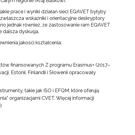
 całym regionie (Kraj Basków).
akie prace i wyniki działań sieci EQAVET byłyby
właszcza wskaźniki i orientacyjne deskryptory
ono jednak również, że zastosowanie ram EQAVET
 dalsza dyskusja.
wnienia jakości kształcenia:
jektów finansowanych Z programu Erasmus+ (2017–
, Estonii, Finlandii i Słowenii opracowały
rumenty, takie jak ISO i EFQM, które oferują
nia” organizacjami CVET. Więcej informacji
)