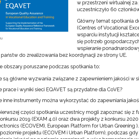
w przestrzeni wirtualnej 
uczestniczyło 60 członków 
Główny temat spotkania d
"Szkolnictwo branżowe"
(Centres of Vocational Ex
wsparciu instytucji kszta
eu
Sieci wsparcia"
się potrzeb gospodarczych
wspieranie ponadnarodowy
rojekty"
 państw do zrealizowania bez koordynacji ze strony UE.
e obszary poruszane podczas spotkania to:
ie są główne wyzwania związane z zapewnieniem jakości w s
ie prace i wyniki sieci EQAVET są przydatne dla CoVE?
ie inne instrumenty można wykorzystać do zapewniania jako
ierwszej części spotkania uczestnicy mogli zapoznać się z 
 konkursu 2019 (EXAM 4.0) oraz dwa projekty z konkursu 2020
lectronics (ECOVEM), European Platform for Urban Greening )
a poziomie projektu (ECOVEM i Urban Platform), podczas gdy 