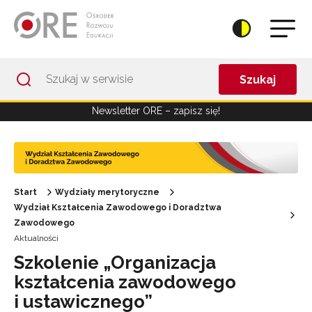
Przejdź do Nawigacji
Przejdź do stopki
Przejdź do treści artykułu
Szukaj
Newsletter ORE – zapisz się!
Start
Wydziały merytoryczne
Wydział Kształcenia Zawodowego i Doradztwa
Zawodowego
Aktualności
Szkolenie „Organizacja
kształcenia zawodowego
i ustawicznego”