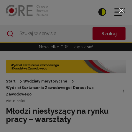
Przejdź do Nawigacji
Przejdź do stopki
Przejdź do treści artykułu
Szukaj
Newsletter ORE – zapisz się!
Start
Wydziały merytoryczne
Wydział Kształcenia Zawodowego i Doradztwa
Zawodowego
Aktualności
Młodzi niesłyszący na rynku
pracy – warsztaty