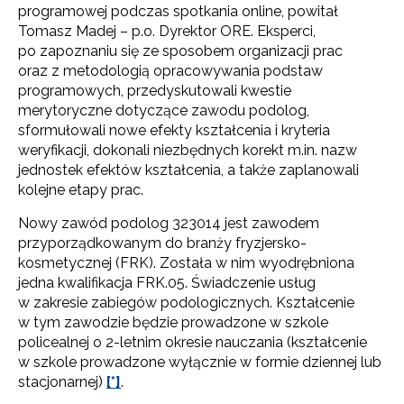
programowej podczas spotkania online, powitał
Tomasz Madej – p.o. Dyrektor ORE. Eksperci,
po zapoznaniu się ze sposobem organizacji prac
oraz z metodologią opracowywania podstaw
programowych, przedyskutowali kwestie
merytoryczne dotyczące zawodu podolog,
sformułowali nowe efekty kształcenia i kryteria
weryfikacji, dokonali niezbędnych korekt m.in. nazw
jednostek efektów kształcenia, a także zaplanowali
kolejne etapy prac.
Nowy zawód podolog 323014 jest zawodem
przyporządkowanym do branży fryzjersko-
kosmetycznej (FRK). Została w nim wyodrębniona
jedna kwalifikacja FRK.05. Świadczenie usług
w zakresie zabiegów podologicznych. Kształcenie
w tym zawodzie będzie prowadzone w szkole
policealnej o 2-letnim okresie nauczania (kształcenie
w szkole prowadzone wyłącznie w formie dziennej lub
stacjonarnej)
[*]
.