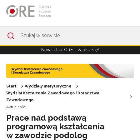
Przejdź do Nawigacji
Przejdź do stopki
Przejdź do treści artykułu
Newsletter ORE – zapisz się!
Start
Wydziały merytoryczne
Wydział Kształcenia Zawodowego i Doradztwa
Zawodowego
Aktualności
Prace nad podstawą
programową kształcenia
w zawodzie podolog