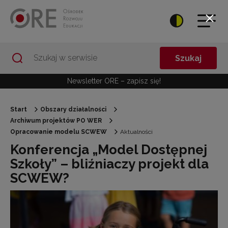
Przejdź do Nawigacji
Przejdź do stopki
Przejdź do treści artykułu
Szukaj
Newsletter ORE – zapisz się!
Start
Obszary działalności
Archiwum projektów PO WER
Opracowanie modelu SCWEW
Aktualności
Konferencja „Model Dostępnej
Szkoły” – bliźniaczy projekt dla
SCWEW?