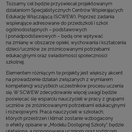
Tożsamy cel będzie przyświecał projektowanym
działaniom Specjalistycznych Centrów Wspierających
Edukację Włączającą (SCWEW). Poprzez zadania
wspierające adresowane do przedszkoli i szkół
ogólnodostępnych – podstawowych
i ponadpodstawowych – będą one wpływać
na zmianę w obszarze opieki, wychowania i kształcenia
dzieci/uczniów ze zróżnicowanymi potrzebami
edukacyjnymi oraz świadomości społeczności
szkolnej.
Elementem różniącym te projekty jest większy akcent
na prowadzenie działań związanych z wymiarem
kompetencji wszystkich uczestników procesu uczenia
się. W SCWEW zdecydowanie więcej uwagi będzie
poświęcać się wsparciu nauczycieli w pracy z grupami
uczniów ze zróżnicowanymi potrzebami edukacyjnymi
i rozwojowymi. Praca nauczycieli w szkołach,
których przestrzeń i klimat zostanie wzbogacony
o efekty opisane w „Modelu Dostępnej Szkoły”, będzie
ułatwiona, a proponowana uczniom oraz rodzicom