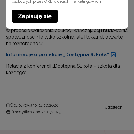
osobowych przez ORE w celach marketingowych.
Z perspektywy działań realizowanych w projekcie
Zapisuję się
SCWEW cieszą wszystkie inicjatywy, które mają za cel
wspieranie przedszkoli i szkół ogólnodostępnych
w procesie wdrażania edukacji włączającej i budowania
społeczności nie tylko szkolnej, ale i lokalnej, otwartej
na różnorodność.
Informacje o projekcie „Dostępna Szkoła”
Relacja z konferencji „Dostępna Szkoła – szkoła dla
każdego”
Opublikowano: 12.10.2020
Udostępnij
Zmodyfikowano: 21.07.2025