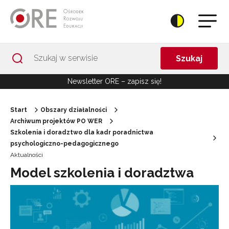
Przejdź do Nawigacji
Przejdź do stopki
Przejdź do treści artykułu
Szukaj
Newsletter ORE – zapisz się!
Start
Obszary działalności
Archiwum projektów PO WER
Szkolenia i doradztwo dla kadr poradnictwa
psychologiczno-pedagogicznego
Aktualności
Model szkolenia i doradztwa