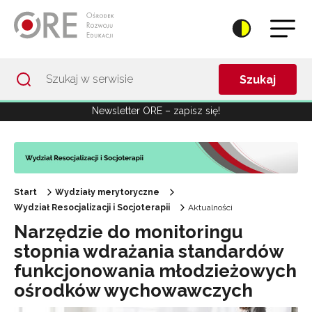
Przejdź do Nawigacji
Przejdź do stopki
Przejdź do treści artykułu
Szukaj
Newsletter ORE – zapisz się!
Start
Wydziały merytoryczne
Wydział Resocjalizacji i Socjoterapii
Aktualności
Narzędzie do monitoringu
stopnia wdrażania standardów
funkcjonowania młodzieżowych
ośrodków wychowawczych