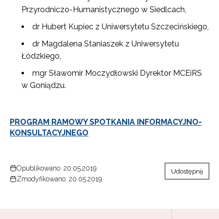
Przyrodniczo-Humanistycznego w Siedlcach,
dr Hubert Kupiec z Uniwersytetu Szczecińskiego,
dr Magdalena Staniaszek z Uniwersytetu
Łódzkiego,
mgr Sławomir Moczydłowski Dyrektor MCEiRS
w Goniądzu.
Newsletter ORE
PROGRAM RAMOWY SPOTKANIA INFORMACYJNO-
KONSULTACYJNEGO
Zapisz się i bądź na bieżąco z najnowszymi
informacjami
o szkoleniach i programach.
Opublikowano: 20.05.2019
Adres e-mail:
Udostępnij
Zmodyfikowano: 20.05.2019
Wyrażam zgodę na przetwarzanie moich danych