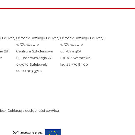
 Edukacji
Ośrodek Rozwoju Edukacji
Ośrodek Rozwoju Edukacji
w Warszawie
w Warszawie
ie 28
Centrum Szkoleniowe
ul. Polna 46A
wa
ul. Paderewskiego 77
00-644 Warszawa
05-070 Sulejówek
tel. 22 570 83 00
tel. 22 783 37 84
ioski
Deklaracja dostępności serwisu