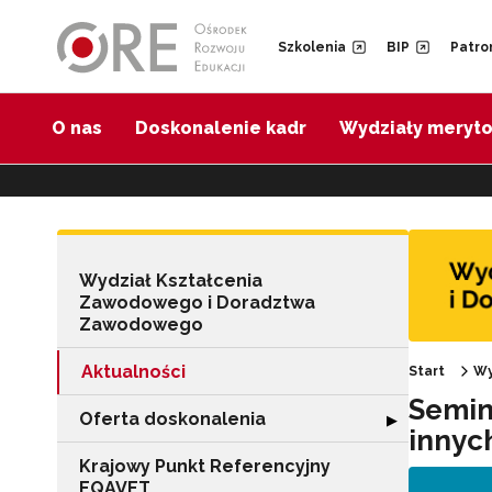
Przejdź do Nawigacji
Przejdź do stopki
Przejdź do treści artykułu
Szkolenia
BIP
Patro
O nas
Doskonalenie kadr
Wydziały meryt
Wydział Kształcenia
Zawodowego i Doradztwa
Zawodowego
Aktualności
Start
Wy
Semin
Oferta doskonalenia
Rozwiń sekcję "
▶
innyc
Krajowy Punkt Referencyjny
EQAVET