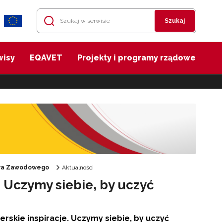
Szukaj
wisy
EQAVET
Projekty i programy rządowe
twa Zawodowego
Aktualności
 Uczymy siebie, by uczyć
rskie inspiracje. Uczymy siebie, by uczyć