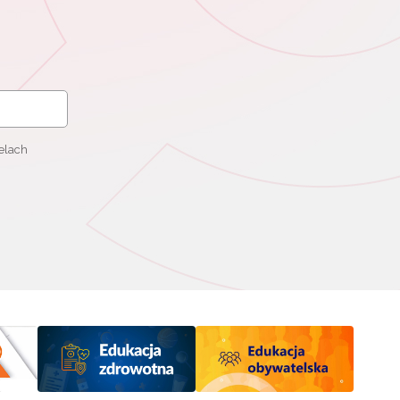
elach