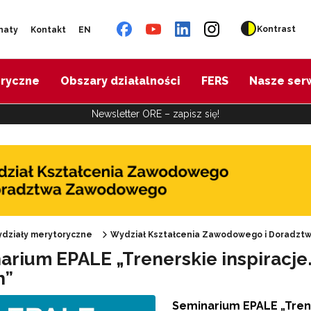
Kontrast
naty
Kontakt
EN
oryczne
Obszary działalności
FERS
Nasze ser
Newsletter ORE – zapisz się!
działy merytoryczne
Wydział Kształcenia Zawodowego i Doradz
arium EPALE „Trenerskie inspiracje.
Oferta doskonalenia"
h”
Seminarium EPALE „Trene