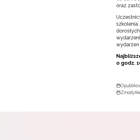
oraz zast
Uczestnic
szkolenia
dorosłych
wydarzeni
wydarzeń 
Najbliższ
o godz. 1
Opublikow
Zmodyfik