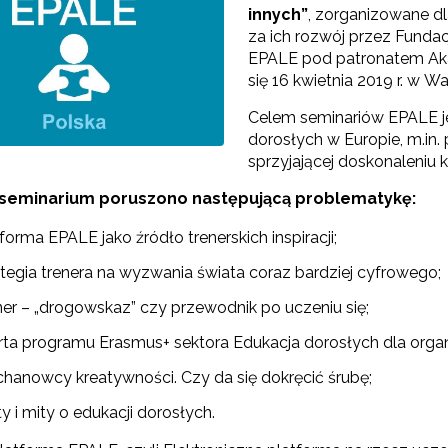
innych”
, zorganizowane d
za ich rozwój przez Funda
EPALE pod patronatem Ak
się 16 kwietnia 2019 r. w W
"Szkolnictwo branżowe"
Celem seminariów EPALE je
Sieci wsparcia"
dorosłych w Europie, m.in
sprzyjającej doskonaleniu
rojekty"
seminarium poruszono następującą problematykę:
forma EPALE jako źródło trenerskich inspiracji;
ategia trenera na wyzwania świata coraz bardziej cyfrowego;
ner – „drogowskaz” czy przewodnik po uczeniu się;
rta programu Erasmus+ sektora Edukacja dorosłych dla organ
chanowcy kreatywności. Czy da się dokręcić śrubę;
y i mity o edukacji dorosłych.