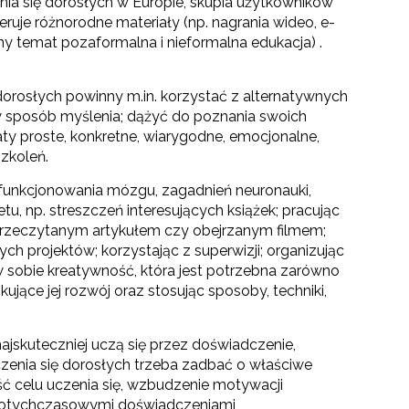
nia się dorosłych w Europie, skupia użytkowników
ruje różnorodne materiały (np. nagrania wideo, e-
ony temat pozaformalna i nieformalna edukacja) .
orosłych powinny m.in. korzystać z alternatywnych
wy sposób myślenia; dążyć do poznania swoich
ty proste, konkretne, wiarygodne, emocjonalne,
zkoleń.
 funkcjonowania mózgu, zagadnień neuronauki,
, np. streszczeń interesujących książek; pracując
przeczytanym artykułem czy obejrzanym filmem;
h projektów; korzystając z superwizji; organizując
 sobie kreatywność, która jest potrzebna zarówno
jące jej rozwój oraz stosując sposoby, techniki,
najskuteczniej uczą się przez doświadczenie,
zenia się dorosłych trzeba zadbać o właściwe
ć celu uczenia się, wzbudzenie motywacji
dotychczasowymi doświadczeniami