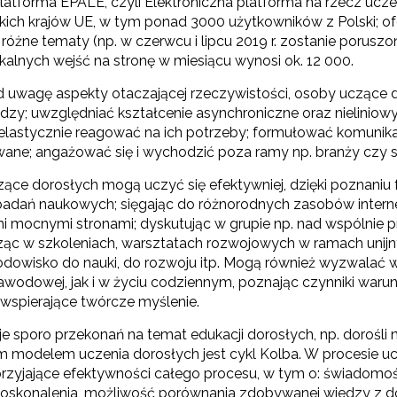
latforma EPALE, czyli Elektroniczna platforma na rzecz ucze
kich krajów UE, w tym ponad 3000 użytkowników z Polski; ofe
a różne tematy (np. w czerwcu i lipcu 2019 r. zostanie porusz
kalnych wejść na stronę w miesiącu wynosi ok. 12 000.
d uwagę aspekty otaczającej rzeczywistości, osoby uczące d
edzy; uwzględniać kształcenie asynchroniczne oraz nielinio
i elastycznie reagować na ich potrzeby; formułować komunika
wane; angażować się i wychodzić poza ramy np. branży czy s
ące dorosłych mogą uczyć się efektywniej, dzięki poznaniu
adań naukowych; sięgając do różnorodnych zasobów internetu
i mocnymi stronami; dyskutując w grupie np. nad wspólnie 
ząc w szkoleniach, warsztatach rozwojowych w ramach unijnyc
odowisko do nauki, do rozwoju itp. Mogą również wyzwalać w
wodowej, jak i w życiu codziennym, poznając czynniki warunku
 wspierające twórcze myślenie.
e sporo przekonań na temat edukacji dorosłych, np. dorośli 
m modelem uczenia dorosłych jest cykl Kolba. W procesie uc
przyjające efektywności całego procesu, w tym o: świadomoś
skonalenia, możliwość porównania zdobywanej wiedzy z 