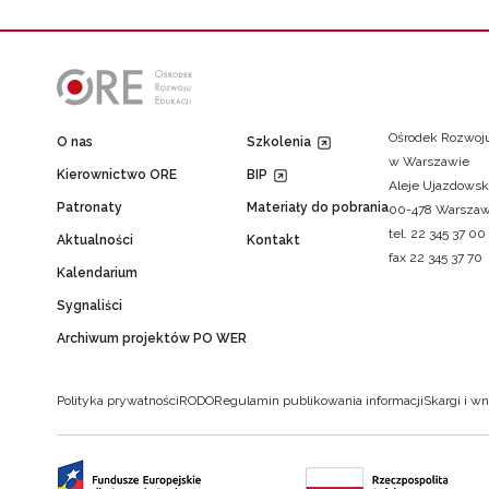
Ośrodek Rozwoju
O nas
Szkolenia
w Warszawie
Kierownictwo ORE
BIP
Aleje Ujazdowsk
Patronaty
Materiały do pobrania
00-478 Warsza
tel. 22 345 37 00
Aktualności
Kontakt
fax 22 345 37 70
Kalendarium
Sygnaliści
Archiwum projektów PO WER
Polityka prywatności
RODO
Regulamin publikowania informacji
Skargi i wn