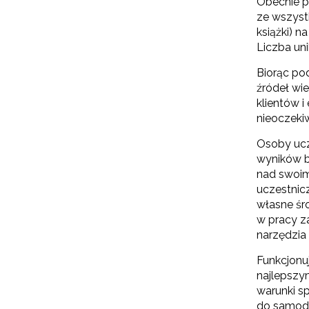
Obecnie p
ze wszyst
książki) n
Liczba uni
Biorąc po
źródeł wi
klientów 
nieoczeki
Osoby ucz
wyników b
nad swoim
uczestnic
własne śr
w pracy za
narzędzia
Funkcjonuj
najlepszy
warunki s
do samodo