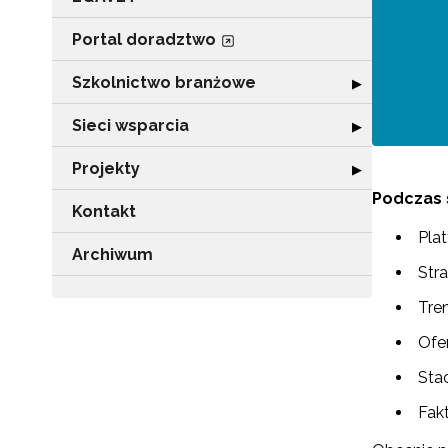
Portal doradztwo
Szkolnictwo branżowe
Rozwiń sekcję 
▶
Sieci wsparcia
Rozwiń sekcję "
▶
Projekty
Rozwiń sekcję "P
▶
Podczas 
Kontakt
Plat
Archiwum
Str
Tre
Ofe
Sta
Fakt