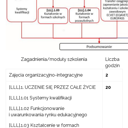
Zagadnienia/moduły szkolenia
Liczba
godzin
Zajęcia organizacyjno-integracyjne
2
[LLL].1. UCZENIE SIĘ PRZEZ CAŁE ŻYCIE
20
[LLL].1.01 Systemy kwalifikacji
[LLL].1.02 Funkcjonowanie
i uwarunkowania rynku edukacyjnego
[LLL].1.03 Kształcenie w formach