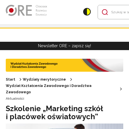
Przejdź do Nawigacji
Przejdź do stopki
Przejdź do treści artykułu
Newsletter ORE – zapisz się!
Start
Wydziały merytoryczne
Wydział Kształcenia Zawodowego i Doradztwa
Zawodowego
Aktualności
Szkolenie „Marketing szkół
i placówek oświatowych”