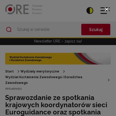
Przejdź do Nawigacji
Przejdź do stopki
Przejdź do treści artykułu
Szukaj
Newsletter ORE – zapisz się!
Start
Wydziały merytoryczne
Wydział Kształcenia Zawodowego i Doradztwa
Zawodowego
Aktualności
Sprawozdanie ze spotkania
krajowych koordynatorów sieci
Euroguidance oraz spotkania