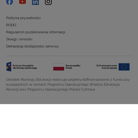
Polityka prywatności
RODO
Regulamin publikowania informacji
Skargi i wnioski
Deklaracja dostępności serwisu
Ośrodek Rozwoju Edukacji realizuje projekty dofinansowane z funduszy
europejskich w ramach Programu Operacyjnego Wiedza Edukacja
Rozwój oraz Programu Operacyjnego Polska Cyfrowa