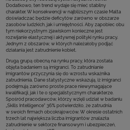
Dodatkowo, ten trend wydaje się mieć stabilny
charakter. W konsekwencji w najbliższym czasie Malta
doświadczać będzie deficytów zarówno w obszarze
zasobów ludzkich, jak i umiejętności. Aby zapobiec obu
tym niekorzystnym zjawiskom konieczne jest
rozwijanie elastycznej i aktywnej polityki rynku pracy.
Jednym z obszarów, w których należałoby podjąć
działania jest zatrudnienie kobiet.
Drugą grupą obecną na rynku pracy, która została
objęta badaniem są imigranci. To zatrudnianie
imigrantów przyczynia się do wzrostu wskaźnika
zatrudnienia. Dane statystyczne wskazują, iż imigranci
podejmują zarówno proste prace niewymagające
kwalifikacji, jak i te o specjalistycznym charakterze.
Spośród pracodawców, którzy wzięli udział w badaniu
„Skills Intelligence” 36% potwierdziło, że zatrudnia
w swoich firmach obcokrajowców. W okresie ostatnich
trzech lat największa liczba imigrantów znalazła
zatrudnienie w sektorze finansowym i ubezpieczeń,