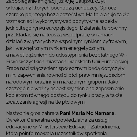
zapobieganie imigracji już w jej zalążku, czyli
w krajach z których pochodzą uchodźcy. Oprócz
szeroko pojętego bezpieczeństwa Malta planuje także
wzmacniać i wykorzystywać pozytywne aspekty
jednolitego rynku europejskiego. Działania te powinny
przekładać się na lepszą współpracę w ramach
działań związanych ze wspólnym rynkiem cyfrowym,
jak i wewnętrznym rynkiem energetycznym,
a nawet dążeniem do udostępnienia bezpłatnego Wi-
Fi we wszystkich miastach i wioskach Unii Europejskiej.
Prace nad włączeniem społecznym będą dotyczyły
m.in. zapewnienia równości płci, praw mniejszościom
narodowym oraz innym narażonym grupom. Jako
szczególnie ważny aspekt wymieniono zapewnienie
kobietom równego dostępu do rynku pracy, a także
zwalczanie agresji na tle płciowym.
Następnie głos zabrała
Pani Maria Mc Namara,
Dyrektor Generalna odpowiedzialna za usługi
edukacyjne w Ministerstwie Edukacji i Zatrudnienia,
która poinformowała uczestników spotkania