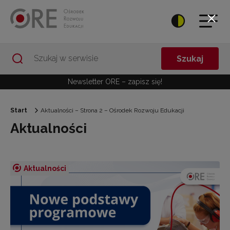
Przejdź do Nawigacji
Przejdź do stopki
Przejdź do treści artykułu
Szukaj
Newsletter ORE – zapisz się!
Start
Aktualności – Strona 2 – Ośrodek Rozwoju Edukacji
Aktualności
Aktualności