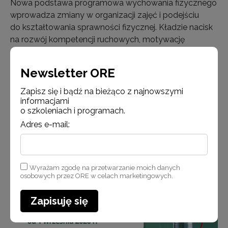
Nowa podstawa programowa wychowania fizycznego
wprowadza zmiany w organizacji zajęć i podejściu
do kształtowania sprawności fizycznej. Kładzie nacisk
na rozwój kompetencji ruchowych, motywację
do aktywności przez całe życie i korzystanie
z technologii wspieraj…
Newsletter ORE
Zapisz się i bądź na bieżąco z najnowszymi
Czytaj więcej
informacjami
o szkoleniach i programach.
Adres e-mail:
Aktualności
Wyrażam zgodę na przetwarzanie moich danych
osobowych przez ORE w celach marketingowych.
Zapisuję się