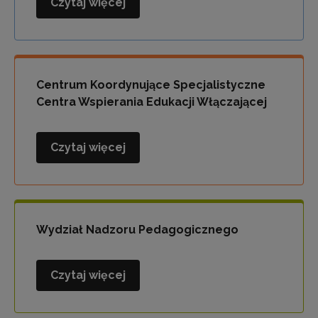
Czytaj więcej
Wydział
Polityki
Oświatowej
i
Współpracy
Centrum Koordynujące Specjalistyczne
Centra Wspierania Edukacji Włączającej
Czytaj więcej
Centrum
Koordynujące
Specjalistyczne
Centra
Wspierania
Wydział Nadzoru Pedagogicznego
Edukacji
Włączającej
Czytaj więcej
Wydział
Nadzoru
Pedagogicznego