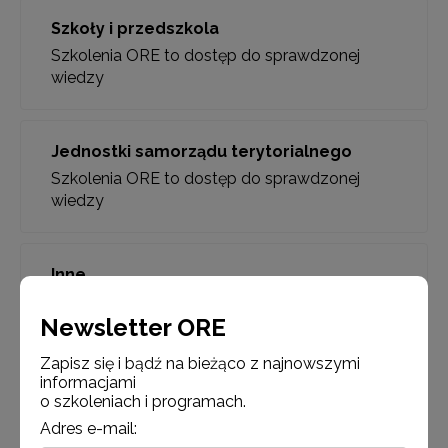
Szkoły i przedszkola
Szkolenia ORE to dostęp do sprawdzonej
wiedzy
Jednostki samorządu terytorialnego
Szkolenia ORE to dostęp do sprawdzonej
wiedzy
Inne
Szkolenia ORE to dostęp do sprawdzonej
Newsletter ORE
wiedzy
Zapisz się i bądź na bieżąco z najnowszymi
informacjami
o szkoleniach i programach.
Adres e-mail: