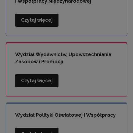
i Współpracy Międzynarodowej
Czytaj więcej
Wydział
Kompetencji
Językowych
i
Współpracy
Wydział Wydawnictw, Upowszechniania
Międzynarodowej
Zasobów i Promocji
Czytaj więcej
Wydział
Wydawnictw,
Upowszechniania
Zasobów
i
Wydział Polityki Oświatowej i Współpracy
Promocji