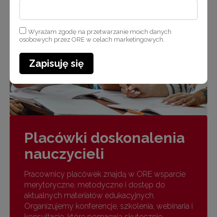
Wyrażam zgodę na przetwarzanie moich danych
osobowych przez ORE w celach marketingowych.
Zapisuję się
Placówki doskonalenia
nauczycieli
Pracownicy placówek znajdą w ORE wsparcie
merytoryczne, metodyczne i dostęp do
aktualnych materiałów edukacyjnych.
Organizujemy konferencje, szkolenia, webinaria i
konsultacje, które pomagają skutecznie