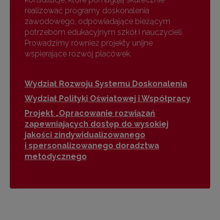
realizować programy doskonalenia
zawodowego, odpowiadające bieżącym
potrzebom edukacyjnym szkół i nauczycieli.
Prowadzimy również projekty unijne
wspierające rozwój placówek.
Wydział Rozwoju Systemu Doskonalenia
Wydział Polityki Oświatowej i Współpracy
Projekt „Opracowanie rozwiązań
zapewniających dostęp do wysokiej
jakości zindywidualizowanego
i spersonalizowanego doradztwa
metodycznego