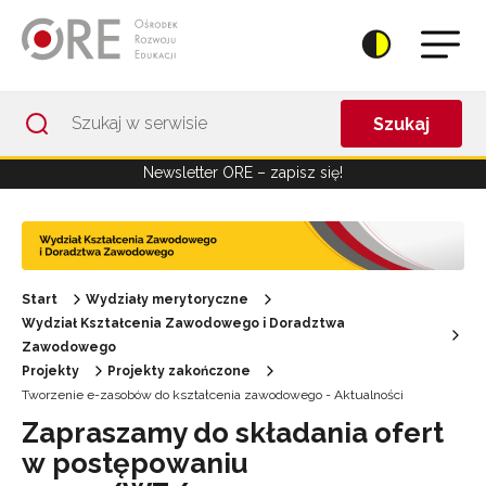
Przejdź do Nawigacji
Przejdź do stopki
Przejdź do treści artykułu
Szukaj
Newsletter ORE – zapisz się!
Start
Wydziały merytoryczne
Wydział Kształcenia Zawodowego i Doradztwa
Zawodowego
Projekty
Projekty zakończone
Tworzenie e-zasobów do kształcenia zawodowego - Aktualności
Zapraszamy do składania ofert
w postępowaniu