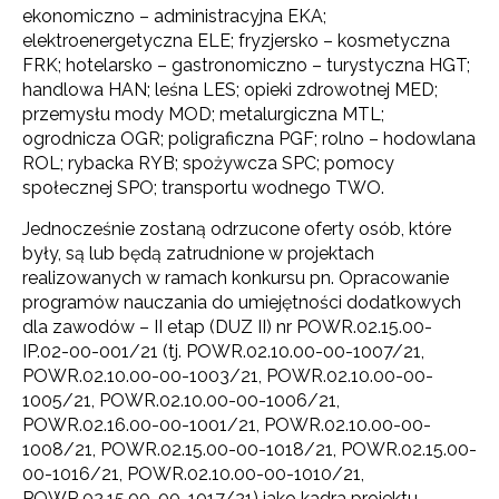
ekonomiczno – administracyjna EKA;
elektroenergetyczna ELE; fryzjersko – kosmetyczna
FRK; hotelarsko – gastronomiczno – turystyczna HGT;
handlowa HAN; leśna LES; opieki zdrowotnej MED;
przemysłu mody MOD; metalurgiczna MTL;
ogrodnicza OGR; poligraficzna PGF; rolno – hodowlana
ROL; rybacka RYB; spożywcza SPC; pomocy
społecznej SPO; transportu wodnego TWO.
Jednocześnie zostaną odrzucone oferty osób, które
były, są lub będą zatrudnione w projektach
realizowanych w ramach konkursu pn. Opracowanie
programów nauczania do umiejętności dodatkowych
dla zawodów – II etap (DUZ II) nr POWR.02.15.00-
IP.02-00-001/21 (tj. POWR.02.10.00-00-1007/21,
POWR.02.10.00-00-1003/21, POWR.02.10.00-00-
1005/21, POWR.02.10.00-00-1006/21,
POWR.02.16.00-00-1001/21, POWR.02.10.00-00-
1008/21, POWR.02.15.00-00-1018/21, POWR.02.15.00-
00-1016/21, POWR.02.10.00-00-1010/21,
POWR.02.15.00-00-1017/21) jako kadra projektu