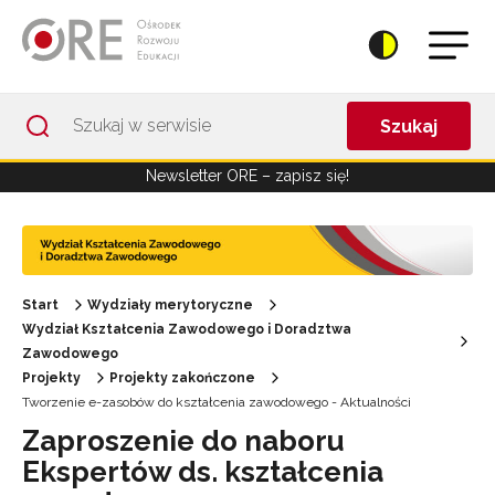
Przejdź do Nawigacji
Przejdź do stopki
Przejdź do treści artykułu
Szukaj
Newsletter ORE – zapisz się!
Start
Wydziały merytoryczne
Wydział Kształcenia Zawodowego i Doradztwa
Zawodowego
Projekty
Projekty zakończone
Tworzenie e-zasobów do kształcenia zawodowego - Aktualności
Zaproszenie do naboru
Ekspertów ds. kształcenia