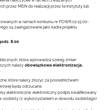
lenia nauczycieli w ramach związanych
rzez MEiN do realizacji przez te instytuty lub
lizowanych w ramach konkursu nr POWR.02.15.00-
owego
są zaangażowane jako kadra projektu
godz. 8.00
blicznych, która wprowadza szereg zmian
jszych należy
obowiązkowa elektronizacja.
czne, które należy złożyć za pośrednictwem
ierowej będą odrzucane.
 elektroniczne: elektroniczny podpis kwalifikowany
pis osobisty (z wykorzystaniem e-dowodu osobistego)