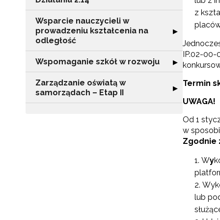
lub z 
z kszt
Wsparcie nauczycieli w
placów
prowadzeniu kształcenia na
Rozwiń sekcję "
▶
odległość
Jednocześ
IP.02-00-
Wspomaganie szkół w rozwoju
Rozwiń sekcję 
▶
konkurso
Zarządzanie oświatą w
Termin sk
Rozwiń sekcję "
▶
samorządach – Etap II
UWAGA!
Od 1 styc
N
w sposobi
Zgodnie 
Zap
o s
W
y
k
Adr
platfo
Wyko
lub po
służąc
W