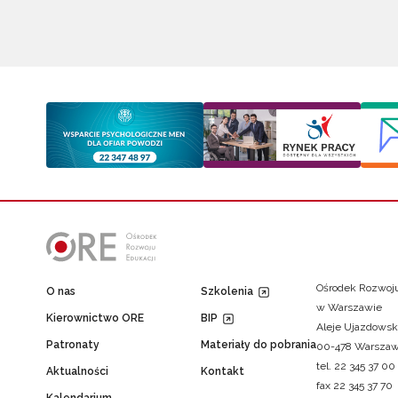
Ośrodek Rozwoju
O nas
Szkolenia
w Warszawie
Kierownictwo ORE
BIP
Aleje Ujazdowsk
Patronaty
Materiały do pobrania
00-478 Warsza
tel. 22 345 37 00
Aktualności
Kontakt
fax 22 345 37 70