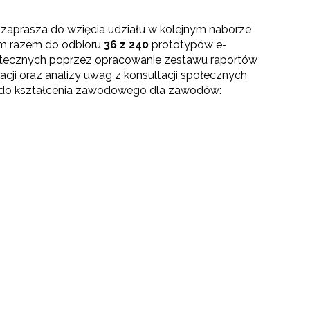
zaprasza do wzięcia udziału w kolejnym naborze
m razem do odbioru
36 z
240
prototypów e-
statecznych poprzez opracowanie zestawu raportów
acji oraz analizy uwag z konsultacji społecznych
 do kształcenia zawodowego dla zawodów:
go"
III"