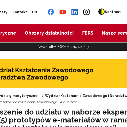
Kontrast
naty
Kontakt
EN
oryczne
Obszary działalności
FERS
Nasze ser
Newsletter ORE – zapisz się!
"Diagnoza psychologiczno-pedagogiczna"
"Doradztwo zawodowe – przygotowanie trenerów"
działy merytoryczne
Wydział Kształcenia Zawodowego i Doradz
zasobów do kształcenia zawodowego - Aktualności
szenie do udziału w naborze ekspe
"Efektywne doradztwo edukacyjno-zawodowe"
 (5) prototypów e-materiałów w ram
 "Opracowanie modelu SCWEW"