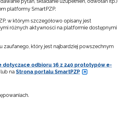
dawanie pytań, składanie uzupełnień, odwołań itp.)
wem platformy SmartPZP.
ZP, w którym szczegółowo opisany jest
ącymi różnych aktywności na platformie dostępnymi
u zaufanego, który jest najbardziej powszechnym
 dotyczące odbioru 36 z 240 prototypów e-
lub na
Strona portalu SmartPZP
tępowaniach.