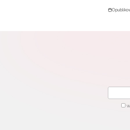
Opublikow
W