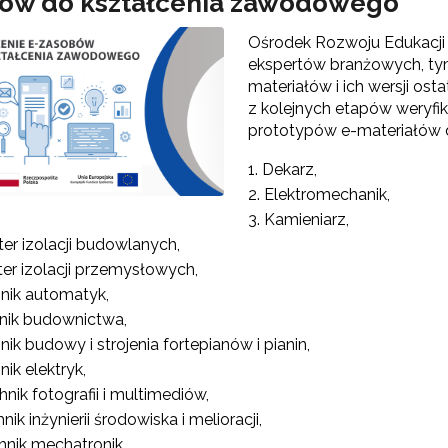
ów do kształcenia zawodowego”
Ośrodek Rozwoju Edukacji 
Partnerstwo na rzecz kształcenia zawodowego"
ekspertów branżowych, ty
materiałów i ich wersji o
"Przywództwo"
z kolejnych etapów weryfik
prototypów e-materiałów
"Pilotażowe wdrożenie modelu SCWEW"
Dekarz,
Elektromechanik,
zkolenia i doradztwo dla kadr edukacji włączającej"
Kamieniarz,
er izolacji budowlanych,
er izolacji przemysłowych,
Szkolenia i doradztwo dla kadr poradnictwa psychologiczno-pedagogiczne
nik automatyk,
nik budownictwa,
nik budowy i strojenia fortepianów i pianin,
nik elektryk,
worzenie e-materiałów dydaktycznych do kształcenia ogólnego – Etap I, II i 
hnik fotografii i multimediów,
nik inżynierii środowiska i melioracji,
hnik mechatronik,
worzenie e-zasobów do kształcenia zawodowego"