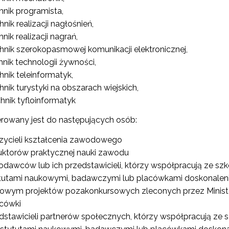
hnik programista,
hnik realizacji nagłośnień,
nik realizacji nagrań,
hnik szerokopasmowej komunikacji elektronicznej,
hnik technologii żywności,
hnik teleinformatyk,
hnik turystyki na obszarach wiejskich,
hnik tyfloinformatyk
Wspieranie tworzenia szkół ćwiczeń"
erowany jest do następujących osób:
zycieli kształcenia zawodowego
"Tworzenie programów nauczania"
ruktorów praktycznej nauki zawodu
odawców lub ich przedstawicieli, którzy współpracują ze s
ytutami naukowymi, badawczymi lub placówkami doskonaleni
Weryfikacja i odbiór zestawów narzędzi edukacyjnych"
wym projektów pozakonkursowych zleconych przez Ministerstw
acówki
dstawicieli partnerów społecznych, którzy współpracują z
Weryfikacja i odbiór produktów projektów konkursowych z Działania 2.14"