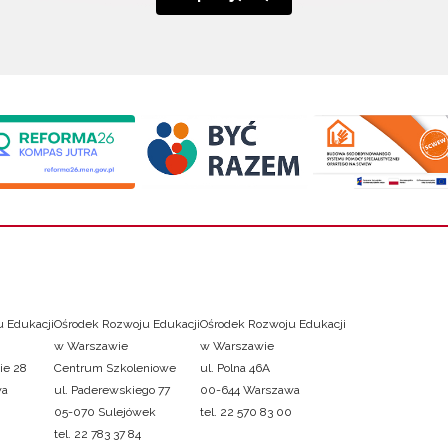
 Edukacji
Ośrodek Rozwoju Edukacji
Ośrodek Rozwoju Edukacji
w Warszawie
w Warszawie
ie 28
Centrum Szkoleniowe
ul. Polna 46A
wa
ul. Paderewskiego 77
00-644 Warszawa
05-070 Sulejówek
tel. 22 570 83 00
tel. 22 783 37 84