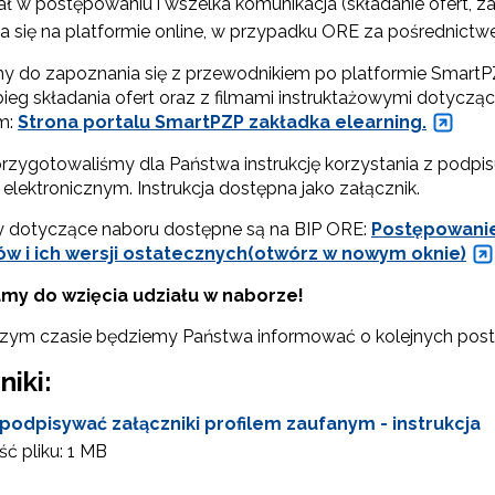
ał w postępowaniu i wszelka komunikacja (składanie ofert, za
ach marketingowych.
 się na platformie online, w przypadku ORE za pośrednict
Zapisuję się
 do zapoznania się z przewodnikiem po platformie SmartP
ebieg składania ofert oraz z filmami instruktażowymi dotycz
em:
Strona portalu SmartPZP zakładka elearning.
rzygotowaliśmy dla Państwa instrukcję korzystania z podpis
lektronicznym. Instrukcja dostępna jako załącznik.
 dotyczące naboru dostępne są na BIP ORE:
Postępowanie
ów i ich wersji ostatecznych(otwórz w nowym oknie)
my do wzięcia udziału w naborze!
szym czasie będziemy Państwa informować o kolejnych pos
niki:
 podpisywać załączniki profilem zaufanym - instrukcja
ć pliku:
1 MB