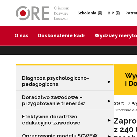
Przejdź do Nawigacji
Przejdź do stopki
Przejdź do treści artykułu
Szkolenia
BIP
Patro
O nas
Doskonalenie kadr
Wydziały meryt
Diagnoza psychologiczno-
Rozwiń sekcję 
▶
pedagogiczna
Doradztwo zawodowe –
Rozwiń sekcję 
▶
przygotowanie trenerów
Start
Wy
Tworzenie e-
Efektywne doradztwo
Zapro
Rozwiń sekcję 
▶
edukacyjno-zawodowe
z 240
Opracowanie modelu SCWEW
Rozwiń sekcję
▶