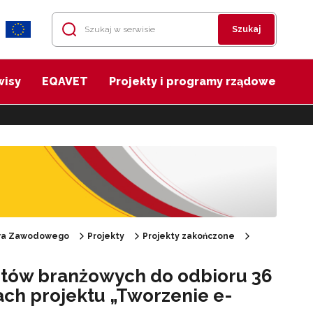
Szukaj
wisy
EQAVET
Projekty i programy rządowe
twa Zawodowego
Projekty
Projekty zakończone
rtów branżowych do odbioru 36
ach projektu „Tworzenie e-