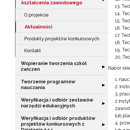
▶
kształcenia zawodowego
Tec
Tec
O projekcie
Tech
Aktualności
Tec
Tec
Produkty projektów konkursowych
Tec
Tec
Kontakt
Tec
Wspieranie tworzenia szkół
Rozwiń sekcję "
▶
Nabór ski
ćwiczeń
nauc
Tworzenie programów
Rozwiń sekcję 
▶
inst
nauczania
prac
Weryfikacja i odbiór zestawów
z inst
Rozwiń sekcję "
▶
narzędzi edukacyjnych
zawodo
lub pl
Weryfikacja i odbiór produktów
prze
projektów konkursowych z
Rozwiń sekcję "
▶
Działania 2.14