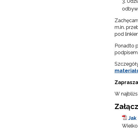
Udzi
cel
odbywa
Zachęcamy
m.in. prz
pod linki
Ponadto p
podpisem e
Szczegóły
materiał
Zaprasza
W najbliż
Załącz
Jak
Wielkoś