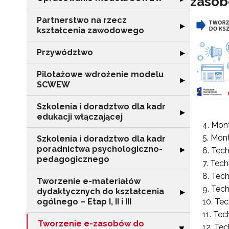
zasob
Partnerstwo na rzecz
Rozwiń sekcję "
▶
kształcenia zawodowego
Przywództwo
Rozwiń sekcję 
▶
Pilotażowe wdrożenie modelu
Rozwiń sekcję 
▶
SCWEW
Szkolenia i doradztwo dla kadr
Rozwiń sekcję "S
▶
edukacji włączającej
Mont
Mont
Szkolenia i doradztwo dla kadr
poradnictwa psychologiczno-
Rozwiń sekcję "
▶
Tech
pedagogicznego
Tech
Tech
Tworzenie e-materiałów
Tech
dydaktycznych do kształcenia
Rozwiń sekcję "T
▶
ogólnego – Etap I, II i III
Tec
Tech
Tworzenie e-zasobów do
Tec
Zwiń sekcję "T