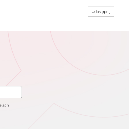
Udostępnij
elach