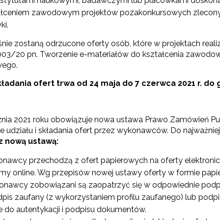
instytutami naukowymi, badawczymi lub placówkami doskona
ałceniem zawodowym projektów pozakonkursowych zleconych p
ki.
Wsparcie nauczycieli w prowadzeniu kształcenia na odległość"
nie zostaną odrzucone oferty osób, które w projektach rea
003/20 pn. Tworzenie e-materiałów do kształcenia zawod
"Wspomaganie szkół w rozwoju"
wego.
ładania ofert trwa od 24 maja do 7 czerwca 2021 r. do 
Zarządzanie oświatą w samorządach – Etap II"
znia 2021 roku obowiązuje nowa ustawa Prawo Zamówień Pu
ewsletter ORE
e udziału i składania ofert przez wykonawców. Do najważnie
z nową ustawą:
isz się i bądź na bieżąco z najnowszymi informacjami
zkoleniach i programach.
onawcy przechodzą z ofert papierowych na oferty elektroni
es e-mail:
rmy online. Wg przepisów nowej ustawy oferty w formie pap
nawcy zobowiązani są zaopatrzyć się w odpowiednie podpisy
dpis zaufany (z wykorzystaniem profilu zaufanego) lub pod
e do autentykacji i podpisu dokumentów.
yrażam zgodę na przetwarzanie moich danych osobowych przez ORE w