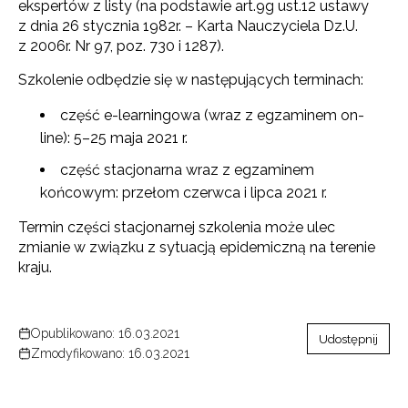
ekspertów z listy (na podstawie art.9g ust.12 ustawy
z dnia 26 stycznia 1982r. – Karta Nauczyciela Dz.U.
z 2006r. Nr 97, poz. 730 i 1287).
Szkolenie odbędzie się w następujących terminach:
część e-learningowa (wraz z egzaminem on-
line): 5–25 maja 2021 r.
część stacjonarna wraz z egzaminem
końcowym: przełom czerwca i lipca 2021 r.
Termin części stacjonarnej szkolenia może ulec
zmianie w związku z sytuacją epidemiczną na terenie
kraju.
Opublikowano: 16.03.2021
Udostępnij
Zmodyfikowano: 16.03.2021