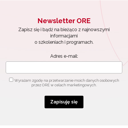
Newsletter ORE
Newsletter ORE
Zapisz się i bądź na bieżąco z najnowszymi
informacjami
Zapisz się i bądź na bieżąco z najnowszymi
o szkoleniach i programach.
informacjami
Adres e-mail:
o szkoleniach i programach.
Adres e-mail:
Wyrażam zgodę na przetwarzanie moich danych
osobowych przez ORE w celach marketingowych.
Zapisuję się
Wyrażam zgodę na przetwarzanie moich danych osobowych
przez ORE w celach marketingowych.
Zapisuję się