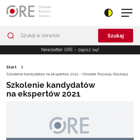
Przejdź do Nawigacji
Przejdź do stopki
Przejdź do treści artykułu
Szukaj
Newsletter ORE – zapisz się!
Start
Szkolenie kandydatów na ekspertów 2021 – Ośrodek Rozwoju Edukacji
Szkolenie kandydatów
na ekspertów 2021