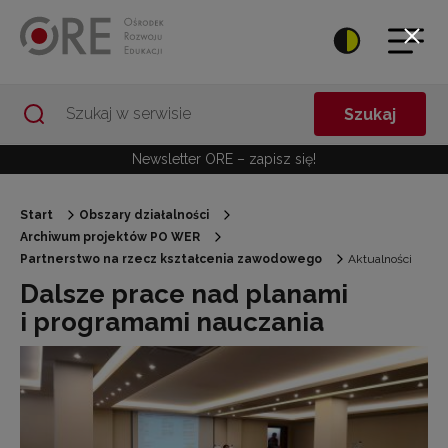
Przejdź do Nawigacji
Przejdź do stopki
Przejdź do treści artykułu
Szukaj
Newsletter ORE – zapisz się!
Start
Obszary działalności
Archiwum projektów PO WER
Partnerstwo na rzecz kształcenia zawodowego
Aktualności
Dalsze prace nad planami
i programami nauczania