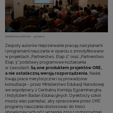
Spotkanie autorów – grupa 5
Zespoły autorów nieprzerwanie pracują nad planami
i programami nauczania w oparciu o zmodyfikowane
w projektach „Partnerstwo. Etap 2.” oraz „Partnerstwo.
Etap 3.” podstawy programowe kształcenia
w zawodach.
Są one produktem projektów ORE,
a nie ostateczną wersją rozporządzenia.
Nadal
trwają prace merytoryczne i są prowadzone
konsultacje – przez Ministerstwo Edukacji Narodowej
we współpracy z Centralną Komisją Egzaminacyjną
i Instytutem Badań Edukacyjnych. Dyrektorzy szkół
muszą więc pamiętać, aby opracowane przez ORE
programy nauczania dostosować do treści
obowiązujących od 1 września 2019 r. rozporządzeń