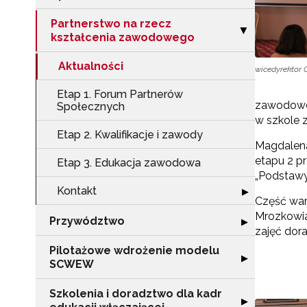
Partnerstwo na rzecz
Zwiń sekcję "Pa
▶
kształcenia zawodowego
Aktualności
wicedyrektor
Etap 1. Forum Partnerów
zawodoweg
Społecznych
w szkole
Etap 2. Kwalifikacje i zawody
Magdalena
etapu 2 pr
Etap 3. Edukacja zawodowa
„Podstaw
Kontakt
Rozwiń sekcję "
▶
Część war
Mrozkowia
Przywództwo
Rozwiń sekcję 
▶
zajęć dor
Pilotażowe wdrożenie modelu
Rozwiń sekcję 
▶
SCWEW
Szkolenia i doradztwo dla kadr
Rozwiń sekcję "S
▶