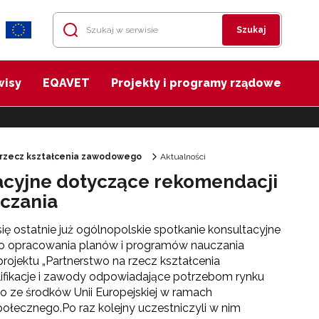
Szukaj
wisy
EQAVET
Projekty i programy rządowe
 rzecz kształcenia zawodowego
Aktualności
tacyjne dotyczące rekomendacji
czania
się ostatnie już ogólnopolskie spotkanie konsultacyjne
o opracowania planów i programów nauczania
ojektu „Partnerstwo na rzecz kształcenia
ifikacje i zawody odpowiadające potrzebom rynku
 ze środków Unii Europejskiej w ramach
połecznego.
Po raz kolejny uczestniczyli w nim