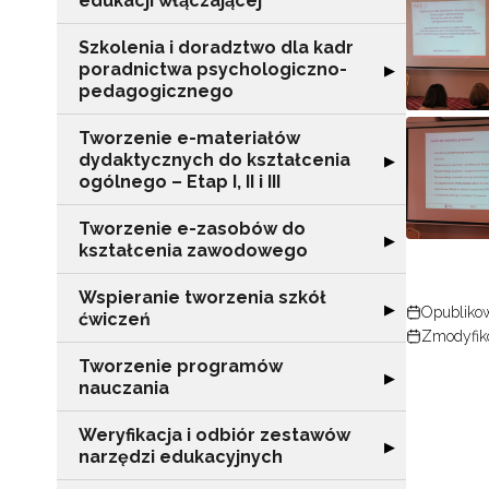
edukacji włączającej
Szkolenia i doradztwo dla kadr
poradnictwa psychologiczno-
Rozwiń sekcję "
▶
pedagogicznego
Tworzenie e-materiałów
dydaktycznych do kształcenia
Rozwiń sekcję "T
▶
ogólnego – Etap I, II i III
Tworzenie e-zasobów do
Rozwiń sekcję 
▶
kształcenia zawodowego
Wspieranie tworzenia szkół
Rozwiń sekcję "
▶
Opublikow
ćwiczeń
Zmodyfik
Tworzenie programów
Rozwiń sekcję 
▶
nauczania
N
Weryfikacja i odbiór zestawów
Rozwiń sekcję "
▶
narzędzi edukacyjnych
Zap
o s