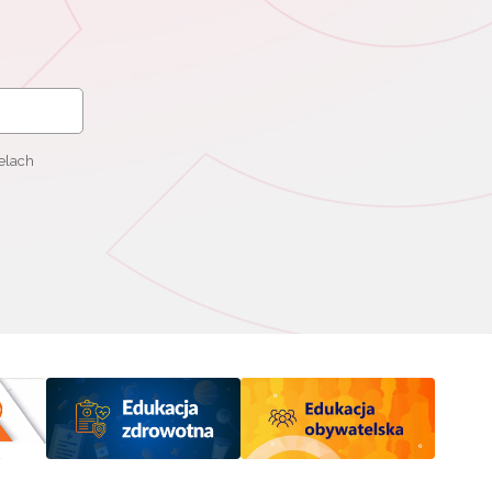
elach