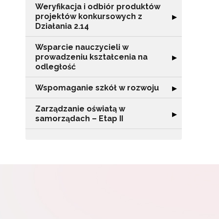
Weryfikacja i odbiór produktów
Adr
projektów konkursowych z
Rozwiń sekcję "
▶
Działania 2.14
Wsparcie nauczycieli w
W
prowadzeniu kształcenia na
Rozwiń sekcję "
▶
cel
odległość
Wspomaganie szkół w rozwoju
Rozwiń sekcję 
▶
Zarządzanie oświatą w
Rozwiń sekcję "
▶
samorządach – Etap II