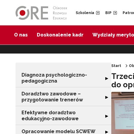
Przejdź do Nawigacji
Przejdź do stopki
Przejdź do treści artykułu
Szkolenia
BIP
Patro
O nas
Doskonalenie kadr
Wydziały meryt
Start
Ob
Trzec
Diagnoza psychologiczno-
Rozwiń sekcję 
▶
pedagogiczna
do op
Doradztwo zawodowe –
Rozwiń sekcję 
▶
przygotowanie trenerów
Efektywne doradztwo
Rozwiń sekcję 
▶
edukacyjno-zawodowe
Opracowanie modelu SCWEW
Rozwiń sekcję
▶