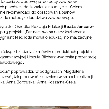
kształcenia zawodowego, doradcy zawodowi
ch placówek doskonalenia nauczycieli. Celem
nie rekomendacji do opracowania planów
raz do metodyki doradztwa zawodowego.
dyrektor Ośrodka Rozwoju Edukacji
Beata Jancarz-
apu 3 projektu „Partnerstwo na rzecz kształcenia
ygmunt Niechoda mówił o edukacji normalizacyjnej
h.
 (ekspert zadania 2) mówiły o produktach projektu
 Egzaminacyjnej Urszula Blicharz wygłosiła prezentację
zawodowego”.
wodu?” poprowadzili w podgrupach: Magdalena
 część „Jak pracować z uczniem w ramach realizacji
a, Anna Borowska i Anna Koszarna-Grela.