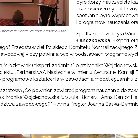
dyrektorzy, nauczyciele 
oraz pracownicy publiczny
rtnerstwo na rzecz kształcenia zawodowego"
spotkania było wypracowa
i programów nauczania o
 Ośrodka dr Beata Jancarz-Łanczkowska
Spotkanie otworzyła Wice
Łanczkowska
. Ekspert et
o”. Przedstawiciel Polskiego Komitetu Normalizacyjnego Z
 zawodowej – czy powinna być w podstawach programowyc
 Mrozkowiak (ekspert zadania 1) oraz Monika Wojciechowska
ojektu „Partnerstwo”. Następnie w imieniu Centralnej Komisji
y programowe kształcenia w zawodach a model egzaminu 
Kontakt"
sztatową „Co powinien zawierać program nauczania do za
k, Monika Wojciechowska, Urszula Blicharz i Anna Kamont, a
"Przywództwo"
adztwa zawodowego?” – Anna Pregler, Joanna Saska-Dymnick
"Pilotażowe wdrożenie modelu SCWEW"
zkolenia i doradztwo dla kadr edukacji włączającej"