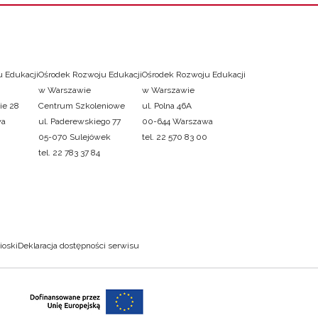
 Edukacji
Ośrodek Rozwoju Edukacji
Ośrodek Rozwoju Edukacji
w Warszawie
w Warszawie
ie 28
Centrum Szkoleniowe
ul. Polna 46A
wa
ul. Paderewskiego 77
00-644 Warszawa
05-070 Sulejówek
tel. 22 570 83 00
tel. 22 783 37 84
ioski
Deklaracja dostępności serwisu