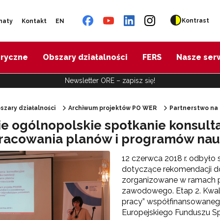
Kontrast
naty
Kontakt
EN
oryczne
Obszary działalności
FERS
Nasze ser
Newsletter ORE – zapisz się!
szary działalności
Archiwum projektów PO WER
Partnerstwo na
ie ogólnopolskie spotkanie konsul
"Diagnoza psychologiczno-pedagogiczna"
racowania planów i programów nau
12 czerwca 2018 r. odbyło 
"Doradztwo zawodowe – przygotowanie trenerów"
dotyczące rekomendacji d
zorganizowane w ramach pr
"Efektywne doradztwo edukacyjno-zawodowe"
zawodowego. Etap 2. Kwal
pracy” współfinansowanego
Europejskiego Funduszu S
 "Opracowanie modelu SCWEW"