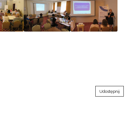
go"
III"
Udostępnij