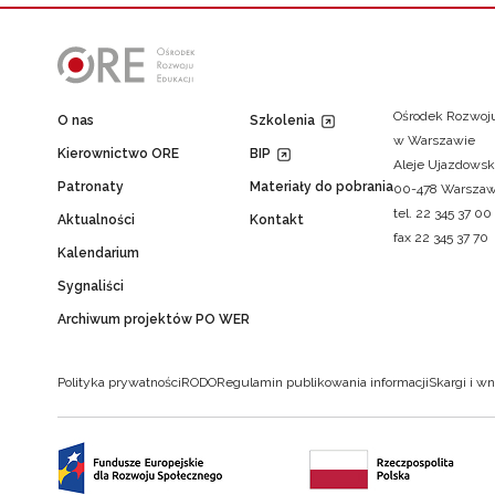
Ośrodek Rozwoju
O nas
Szkolenia
w Warszawie
Kierownictwo ORE
BIP
Aleje Ujazdowsk
Patronaty
Materiały do pobrania
00-478 Warsza
tel. 22 345 37 00
Aktualności
Kontakt
fax 22 345 37 70
Kalendarium
Sygnaliści
Archiwum projektów PO WER
Polityka prywatności
RODO
Regulamin publikowania informacji
Skargi i wn