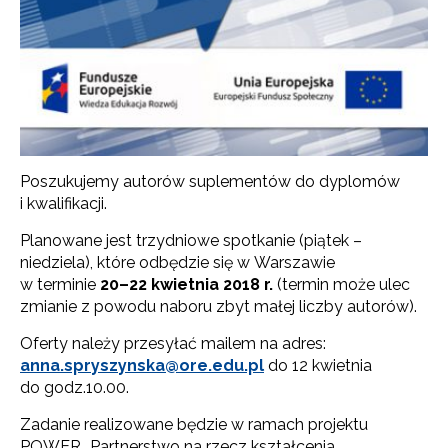
Poszukujemy autorów suplementów do dyplomów
i kwalifikacji.
Planowane jest trzydniowe spotkanie (piątek –
niedziela), które odbędzie się w Warszawie
w terminie
20–22 kwietnia 2018 r.
(termin może ulec
zmianie z powodu naboru zbyt małej liczby autorów).
Oferty należy przesyłać mailem na adres:
anna.spryszynska@ore.edu.pl
do 12 kwietnia
do godz.10.00.
Zadanie realizowane będzie w ramach projektu
POWER „Partnerstwo na rzecz kształcenia