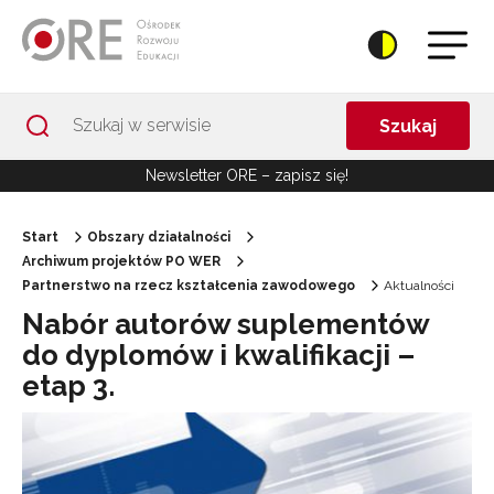
Przejdź do Nawigacji
Przejdź do stopki
Przejdź do treści artykułu
Szukaj
Newsletter ORE – zapisz się!
Start
Obszary działalności
Archiwum projektów PO WER
Partnerstwo na rzecz kształcenia zawodowego
Aktualności
Nabór autorów suplementów
do dyplomów i kwalifikacji –
etap 3.