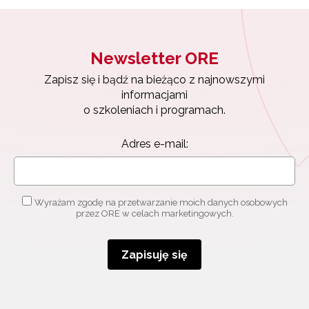
Newsletter ORE
Zapisz się i bądź na bieżąco z najnowszymi
Newsletter ORE
informacjami
o szkoleniach i programach.
Zapisz się i bądź na bieżąco z najnowszymi
informacjami
Adres e-mail:
o szkoleniach i programach.
Adres e-mail:
Wyrażam zgodę na przetwarzanie moich danych
osobowych przez ORE w celach marketingowych.
Zapisuję się
Wyrażam zgodę na przetwarzanie moich danych osobowych
przez ORE w celach marketingowych.
Zapisuję się