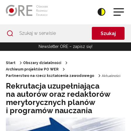
Przejdź do Nawigacji
Przejdź do stopki
Przejdź do treści artykułu
Szukaj
Newsletter ORE – zapisz się!
Start
Obszary działalności
Archiwum projektów PO WER
Partnerstwo na rzecz kształcenia zawodowego
Aktualności
Rekrutacja uzupełniająca
na autorów oraz redaktorów
merytorycznych planów
i programów nauczania