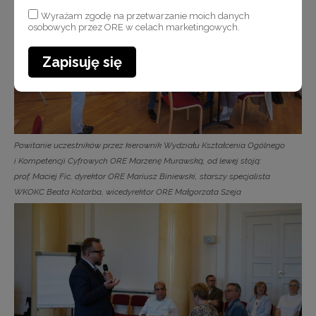
Wyrażam zgodę na przetwarzanie moich danych
osobowych przez ORE w celach marketingowych.
Zapisuję się
Powitanie uczestników przez kierownik Wydziału Kształcenia Ogólnego
i Kompetencji Cyfrowych ORE Marzenę Murawską, od lewej stoją:
prof. Maciej Fic, dyrektor ORE Mariusz Biniewski, starszy specjalista
WKOKC Beata Kotarba, wicedyrektor ORE Małgorzata Szeja