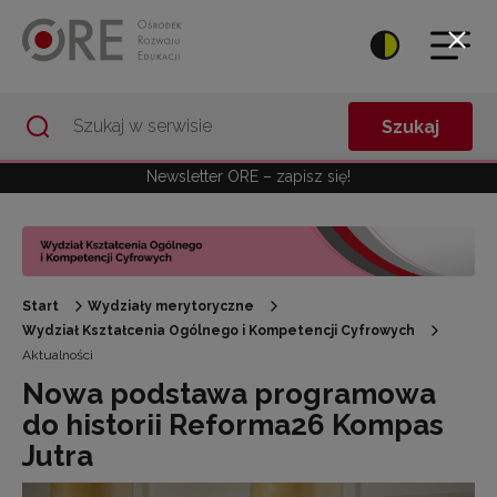
Przejdź do Nawigacji
Przejdź do stopki
Przejdź do treści artykułu
Szukaj
Newsletter ORE – zapisz się!
Start
Wydziały merytoryczne
Wydział Kształcenia Ogólnego i Kompetencji Cyfrowych
Aktualności
Nowa podstawa programowa
do historii Reforma26 Kompas
Jutra