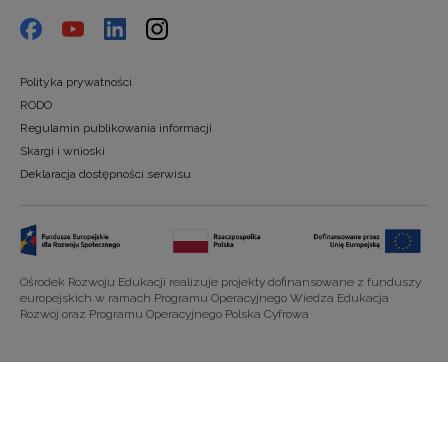
Polityka prywatności
RODO
Regulamin publikowania informacji
Skargi i wnioski
Deklaracja dostępności serwisu
Ośrodek Rozwoju Edukacji realizuje projekty dofinansowane z funduszy
europejskich w ramach Programu Operacyjnego Wiedza Edukacja
Rozwój oraz Programu Operacyjnego Polska Cyfrowa