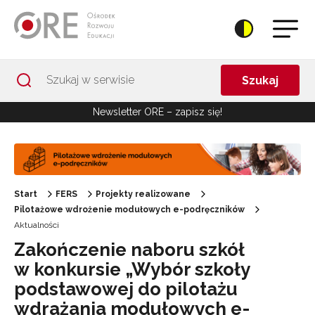
Przejdź do Nawigacji
Przejdź do stopki
Przejdź do treści artykułu
Szukaj
Newsletter ORE – zapisz się!
Start
FERS
Projekty realizowane
Pilotażowe wdrożenie modułowych e-podręczników
Aktualności
Zakończenie naboru szkół
w konkursie „Wybór szkoły
podstawowej do pilotażu
wdrażania modułowych e-