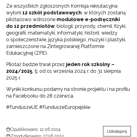
Ze wszystkich zgłoszonych Komisja rekrutacyjna
wyłoni
12 szkół podstawowych
, w których zostaną
pilotażowo wdrożone
modułowe e-podręczniki
do 12 przedmiotów
: biologii, przyrody, chemii, fizyki,
geografii, matematyki, informatyki, historii, wiedzy
o społeczeństwie, języka polskiego, muzyki i plastyki,
zamieszczone na Zintegrowanej Platformie
Edukacyjnej (ZPE).
Pilotaż będzie trwał przez
jeden rok szkolny –
2024/2025
, tj. od 01 września 2024 r. do 31 sierpnia
2025 r.
Wyniki konkursu podamy na stronie projektu i na profilu
na Facebooku do 28 czerwca.
#FunduszeUE #FunduszeEuropejskie
Opublikowano: 12.06.2024
Udostępnij
Zmodyfikowano: 27.06.2024