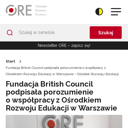
Przejdź do Nawigacji
Przejdź do stopki
Przejdź do treści artykułu
Szukaj
Newsletter ORE – zapisz się!
Start
Fundacja British Council podpisała porozumienie o współpracy z
Ośrodkiem Rozwoju Edukacji w Warszawie – Ośrodek Rozwoju Edukacji
Fundacja British Council
podpisała porozumienie
o współpracy z Ośrodkiem
Rozwoju Edukacji w Warszawie