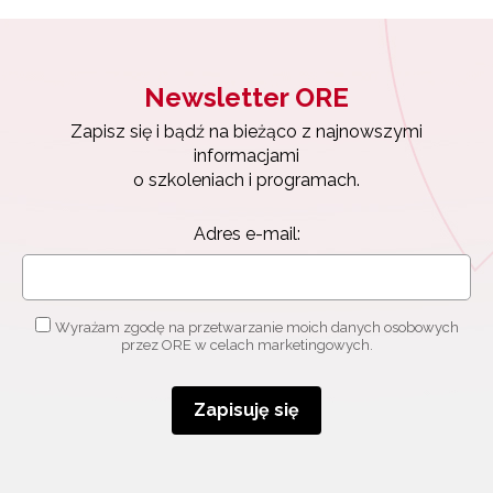
Newsletter ORE
Zapisz się i bądź na bieżąco z najnowszymi
Newsletter ORE
informacjami
o szkoleniach i programach.
Zapisz się i bądź na bieżąco z najnowszymi
informacjami
Adres e-mail:
o szkoleniach i programach.
Adres e-mail:
Wyrażam zgodę na przetwarzanie moich danych
osobowych przez ORE w celach marketingowych.
Zapisuję się
Wyrażam zgodę na przetwarzanie moich danych osobowych
przez ORE w celach marketingowych.
Zapisuję się