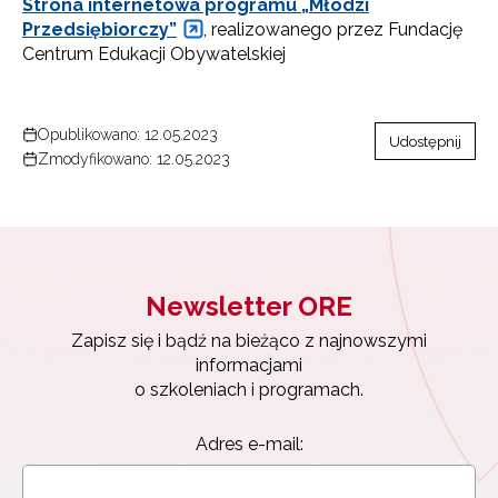
Strona internetowa programu „Młodzi
Przedsiębiorczy”
, realizowanego przez Fundację
Centrum Edukacji Obywatelskiej
Opublikowano: 12.05.2023
Udostępnij
Newsletter ORE
Zmodyfikowano: 12.05.2023
Zapisz się i bądź na bieżąco z najnowszymi
informacjami
o szkoleniach i programach.
Adres e-mail:
Newsletter ORE
Zapisz się i bądź na bieżąco z najnowszymi
Wyrażam zgodę na przetwarzanie moich danych
informacjami
osobowych przez ORE w celach marketingowych.
o szkoleniach i programach.
Zapisuję się
Adres e-mail: