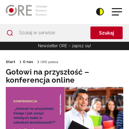
Przejdź do Nawigacji
Przejdź do stopki
Przejdź do treści artykułu
Szukaj
Newsletter ORE – zapisz się!
Start
O nas
ORE poleca
Gotowi na przyszłość –
konferencja online