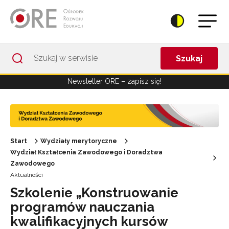
Przejdź do Nawigacji
Przejdź do stopki
Przejdź do treści artykułu
Szukaj
Newsletter ORE – zapisz się!
Start
Wydziały merytoryczne
Wydział Kształcenia Zawodowego i Doradztwa
Zawodowego
Aktualności
Szkolenie „Konstruowanie
programów nauczania
kwalifikacyjnych kursów