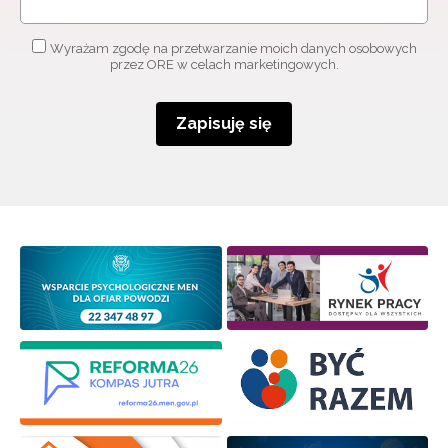
Adres e-mail:
Wyrażam zgodę na przetwarzanie moich danych osobowych
przez ORE w celach marketingowych.
Wyrażam zgodę na przetwarzanie moich danych
osobowych przez ORE w celach marketingowych.
Zapisuję się
Zapisuję się