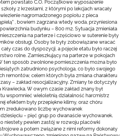
potem powstało C.O. Początkowe wyposażenie
 szkoły z krzesłami, z którymi po lekcjach wracały
ywiezienie nagromadzonego popiołu z pieca
kąpielą” , bowiem zagrzana wtedy woda, przyniesiona
zy powierzchnia budynku – 800 m2. Sytuacja zmieniała
mieszczenia na parterze i częściowo w suterenie były
ników obsługi. Osoby te były zobowiązane wracać
cały czas do dyspozycji, a pojęcie etatu było raczej
two rolne. Zamieszkujący na parterze w pokojach
 W ten sposób zwolnione pomieszczenia można było
ziesiątych zatrudniono psychologa, co było swojego
h remontów, celem których była zmiana charakteru
asy – zakład resocjalizacyjny. Zmiany te dotyczyły
 Krawiecka. W owym czasie zakład znany był
a tu wspomnieć wieloletnią działalność harcmistrz
órej efektem były przepiękne kilimy, oraz chóru
asem zredukowano liczbę wychowanek
ćdziesięciu – pięć grup po dwanaście wychowanek.
to niestety pewien zastój w rozwoju placówki
strojowe a potem związane z nimi reformy dokonały
adu Wychowawczego zmieniono nazwę na Państwowy