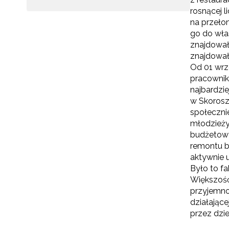
rosnącej 
na przełom
go do wła
znajdował 
znajdował
Od 01 wrz
pracownik
najbardzi
w Skorosz
społeczni
młodzieży
budżetowy
remontu b
aktywnie 
Było to f
Większość
przyjemno
działające
przez dzi