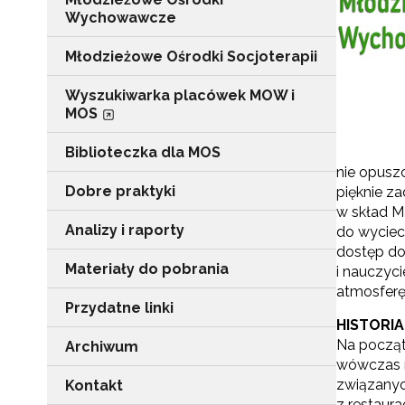
Wychowawcze
Młodzieżowe Ośrodki Socjoterapii
Wyszukiwarka placówek MOW i
MOS
Biblioteczka dla MOS
nie opusz
Dobre praktyki
pięknie z
w skład M
Analizy i raporty
do wyciec
dostęp do
Materiały do pobrania
i nauczyc
atmosferę
Przydatne linki
HISTORIA
Na począt
Archiwum
wówczas m
związanyc
Kontakt
z restaura