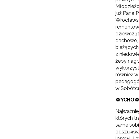
Młodzieżo
już Pana 
Wrocławski
remontów.
dziewcząt,
dachowe, 
bieżących
z niedowi
żeby nagrz
wykorzyst
również w 
pedagogów 
w Sobótce 
WYCHOW
N
Najważnie
Zap
których tr
o s
same sobi
Adr
odszukiwan
losowi. L