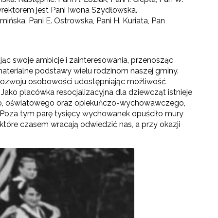
Dyrektorem jest Pani Iwona Szydłowska.
łmińska, Pani E. Ostrowska, Pani H. Kuriata, Pan
ując swoje ambicje i zainteresowania, przenosząc
 materialne podstawy wielu rodzinom naszej gminy.
 rozwoju osobowości udostępniając możliwość
 Jako placówka resocjalizacyjna dla dziewcząt istnieje
ego, oświatowego oraz opiekuńczo-wychowawczego,
 Poza tym parę tysięcy wychowanek opuściło mury
ektóre czasem wracają odwiedzić nas, a przy okazji