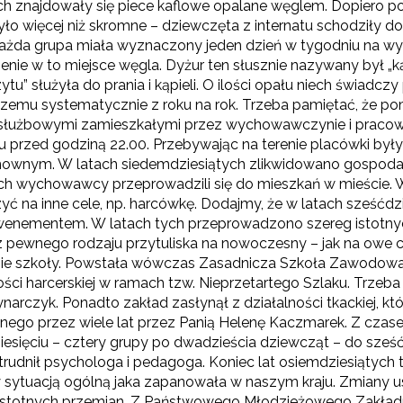
h znajdowały się piece kaflowe opalane węglem. Dopiero 
ło więcej niż skromne – dziewczęta z internatu schodziły do
Każda grupa miała wyznaczony jeden dzień w tygodniu na w
ienie w to miejsce węgla. Dyżur ten słusznie nazywany był „
tu” służyła do prania i kąpieli. O ilości opału niech świadc
pszemu systematycznie z roku na rok. Trzeba pamiętać, że po
służbowymi zamieszkałymi przez wychowawczynie i pracow
 przed godziną 22.00. Przebywając na terenie placówki były 
wnym. W latach siedemdziesiątych zlikwidowano gospodars
h wychowawcy przeprowadzili się do mieszkań w mieście.
yć na inne cele, np. harcówkę. Dodajmy, że w latach sześćd
wenementem. W latach tych przeprowadzono szereg istotnyc
z pewnego rodzaju przytuliska na nowoczesny – jak na owe cz
ie szkoły. Powstała wówczas Zasadnicza Szkoła Zawodowa
ości harcerskiej w ramach tzw. Nieprzetartego Szlaku. Trzeb
ynarczyk. Ponadto zakład zasłynął z działalności tkackiej, kt
ego przez wiele lat przez Panią Helenę Kaczmarek. Z cz
iesięciu – cztery grupy po dwadzieścia dziewcząt – do sześ
trudnił psychologa i pedagoga. Koniec lat osiemdziesiątych 
sytuacją ogólną jaka zapanowała w naszym kraju. Zmiany u
istotnych przemian. Z Państwowego Młodzieżowego Zakł