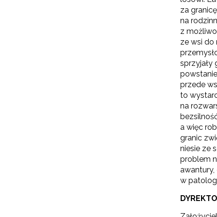
za granic
na rodzinn
W
z możliwo
cel
ze wsi do
przemysło
sprzyjały 
powstanie 
przede ws
to wystar
na rozwar
bezsilnoś
a więc ro
granic zwi
niesie ze
problem na
awantury, 
w patolog
DYREKT
Założyciel