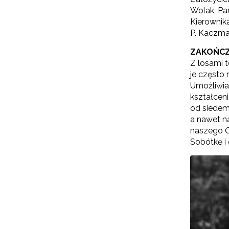
Wolak, Pan
Kierownika
P. Kaczmar
ZAKOŃCZ
Z losami t
je często
Umożliwia
kształceni
od siedem
a nawet n
naszego Oś
Sobótkę i 