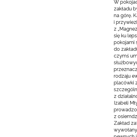
W pokojac
zakładu by
na górę. 
i przywiez
z „Magnezy
się ku le
pokojami 
do zakładu
czymś umo
służbowyc
przeznacz
rodzaju e
placówki 
szczególn
z działaln
Izabeli Mł
prowadzon
z osiemdz
Zakład za
wywołany 
pewnych 