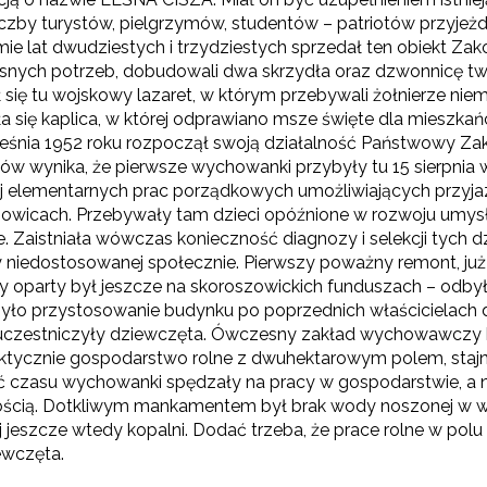
liczby turystów, pielgrzymów, studentów – patriotów przyje
ie lat dwudziestych i trzydziestych sprzedał ten obiekt Zak
snych potrzeb, dobudowali dwa skrzydła oraz dzwonnicę tw
się tu wojskowy lazaret, w którym przebywali żołnierze niem
a się kaplica, w której odprawiano msze święte dla mieszkań
eśnia 1952 roku rozpoczął swoją działalność Państwowy 
ów wynika, że pierwsze wychowanki przybyły tu 15 sierpnia 
ej elementarnych prac porządkowych umożliwiających przy
owicach. Przebywały tam dzieci opóźnione w rozwoju umys
e. Zaistniała wówczas konieczność diagnozy i selekcji tych 
 niedostosowanej społecznie. Pierwszy poważny remont, już
 oparty był jeszcze na skoroszowickich funduszach – odbył
yło przystosowanie budynku po poprzednich właścicielac
uczestniczyły dziewczęta. Ówczesny zakład wychowawczy b
aktycznie gospodarstwo rolne z dwuhektarowym polem, stajnią
 czasu wychowanki spędzały na pracy w gospodarstwie, a na
ścią. Dotkliwym mankamentem był brak wody noszonej w wi
j jeszcze wtedy kopalni. Dodać trzeba, że prace rolne w pol
ewczęta.