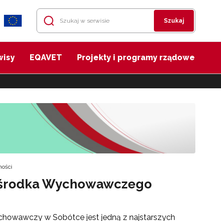
Szukaj
wisy
EQAVET
Projekty i programy rządowe
ności
 Ośrodka Wychowawczego
owawczy w Sobótce jest jedną z najstarszych