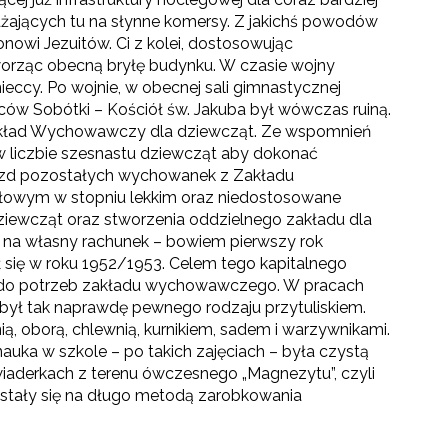
żdżających tu na słynne komersy. Z jakichś powodów
onowi Jezuitów. Ci z kolei, dostosowując
orząc obecną bryłę budynku. W czasie wojny
ieccy. Po wojnie, w obecnej sali gimnastycznej
ców Sobótki – Kościół św. Jakuba był wówczas ruiną.
Zakład Wychowawczy dla dziewcząt. Ze wspomnień
w liczbie szesnastu dziewcząt aby dokonać
jazd pozostałych wychowanek z Zakładu
łowym w stopniu lekkim oraz niedostosowane
dziewcząt oraz stworzenia oddzielnego zakładu dla
 na własny rachunek – bowiem pierwszy rok
 się w roku 1952/1953. Celem tego kapitalnego
h do potrzeb zakładu wychowawczego. W pracach
ył tak naprawdę pewnego rodzaju przytuliskiem.
, oborą, chlewnią, kurnikiem, sadem i warzywnikami.
uka w szkole – po takich zajęciach – była czystą
aderkach z terenu ówczesnego „Magnezytu”, czyli
u stały się na długo metodą zarobkowania