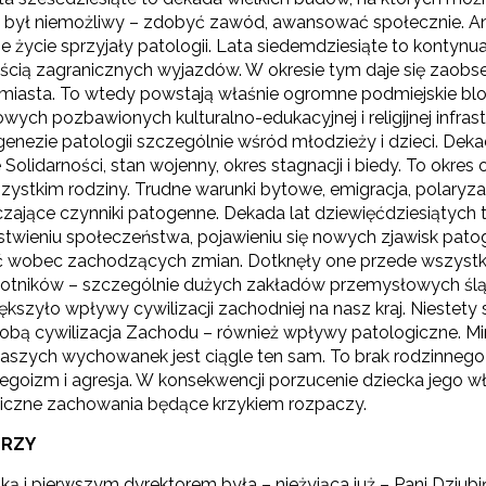
ę był niemożliwy – zdobyć zawód, awansować społecznie. An
e życie sprzyjały patologii. Lata siedemdziesiąte to kontynu
yrażam zgodę na przetwarzanie moich danych osobowych przez ORE w
ścią zagranicznych wyjazdów. W okresie tym daje się zaobs
ach marketingowych.
 miasta. To wtedy powstają właśnie ogromne podmiejskie blo
wych pozbawionych kulturalno-edukacyjnej i religijnej infra
Zapisuję się
genezie patologii szczególnie wśród młodzieży i dzieci. Deka
Solidarności, stan wojenny, okres stagnacji i biedy. To okres
zystkim rodziny. Trudne warunki bytowe, emigracja, polaryz
czające czynniki patogenne. Dekada lat dziewięćdziesiątych 
stwieniu społeczeństwa, pojawieniu się nowych zjawisk pato
ć wobec zachodzących zmian. Dotknęły one przede wszystkim
botników – szczególnie dużych zakładów przemysłowych śl
ększyło wpływy cywilizacji zachodniej na nasz kraj. Niestety
 sobą cywilizacja Zachodu – również wpływy patologiczne. Mi
szych wychowanek jest ciągle ten sam. To brak rodzinnego ciep
egoizm i agresja. W konsekwencji porzucenie dziecka jego wł
iczne zachowania będące krzykiem rozpaczy.
ORZY
ką i pierwszym dyrektorem była – nieżyjąca już – Pani Dziubińs