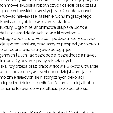
onimowe skupiska robotniczych osiedli, brak czasu
acja peerelowskich inwestycji tyle, że połączonych
erwować największe nasilenie ruchu migracyjnego
kowiska – sypialnie wielkich zakładów
struktury. Ogromne, anonimowe skupiska ludzkie
da lat osiemdziesiątych to wielki przełom –
 ostrego podziału w Polsce – podziału, który dotknął
acja społeczeństwa, brak jasnych perspektyw rozwoju
to przeobrażenia ustrojowe polegające
gennych takich, jak bezrobocie, bezradność a nawet
 ludzi żyjących z pracy rąk własnych,
ąska i wybrzeża oraz pracowników PGR-ów. Otwarcie
 są to – poza oczywistymi dobrodziejstwami jakie
mo zmieniających się historycznych dekoracji
ła i rodzicielskiej miłości. A zamiast niej alkohol,
asnemu losowi, co w rezultacie przeradzało się
ka. Następnie: Pani A. Łoziak, Pani I. Ciepła, Pan W.