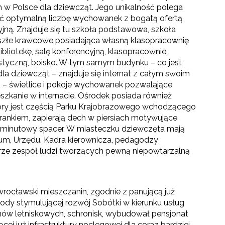
ych w Polsce dla dziewcząt. Jego unikalność polega
zić optymalną liczbę wychowanek z bogatą ofertą
cyjną. Znajduje się tu szkoła podstawowa, szkoła
szłe krawcowe posiadająca własną klasopracownię
bliotekę, salę konferencyjną, klasopracownie
styczną, boisko. W tym samym budynku – co jest
a dziewcząt – znajduje się internat z całym swoim
 świetlice i pokoje wychowanek pozwalające
zkanie w internacie. Ośrodek posiada również
óry jest częścią Parku Krajobrazowego wchodzącego
rankiem, zapierają dech w piersiach motywujące
lkuminutowy spacer. W miasteczku dziewczęta mają
eum, Urzędu. Kadra kierownicza, pedagodzy
obrze zespół ludzi tworzących pewną niepowtarzalną
rocławski mieszczanin, zgodnie z panującą już
y stymulującej rozwój Sobótki w kierunku usług
w letniskowych, schronisk, wybudował pensjonat
cej już infrastruktury noclegowej dla coraz bardziej