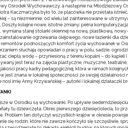
wy Ośrodek Wychowawczy, a następnie na Młodzieżowy Oś
Piotra Kaczmarzyka było to, że placówka nie przestała istn
ej – są niezmiennie, od wielu lat zainteresowane w utrzymywa
 Doszły kolejne nowe, istotne zmiany: pełna komputeryzac
 wymiana starej stolarki okiennej na nową, plastikową, nowy
zainstalowanie ogrzewania olejowego, nowe łazienki dla dzie
 remontów podnoszących komfort życia wychowanek w Ośrod
erzaniem słuchają opowiadań o pracy w polu, sadzie, ogrodzi
ać ciepłą wodę – przyniesioną z terenu kopalni – do kąpieli 
ywany jest teraz na zajęcia plastyczne, muzyczne, teatraln
jakości pracy kadry pedagogicznej, która w ramach kolejnych
jest znana w lokalnej społeczności ze swojej działalności na
nosi imię Anny Krzywańskiej – autorki i lokalnej działaczki b
ANKI
ewsletter ORE
jsze w Ośrodku są wychowanki. Po upływie siedemdziesięciu l
isz się i bądź na bieżąco z najnowszymi informacjami
afiały tu dziewczęta. Okres pierwszego dziesięciolecia, to p
zkoleniach i programach.
e. Problem ten dotyczył wszystkich krajów w okresie powoje
es e-mail:
ie się rodzin, które nie zawsze kończyło się szczęśliwie, spr
ata sześćdziesiąte to dekada wielkich budów, na których moż