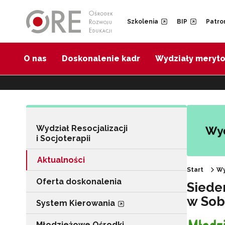
Przejdź do Nawigacji
Przejdź do stopki
Przejdź do treści artykułu
Szkolenia
BIP
Patro
O nas
Doskonalenie kadr
Wydziały meryt
Wydział Resocjalizacji
i Socjoterapii
Aktualności
Start
Wy
Oferta doskonalenia
Siede
w Sob
System Kierowania
Młodzieżowe Ośrodki