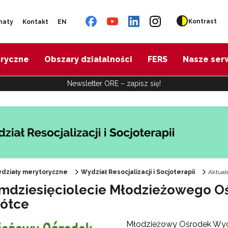
Kontrast
naty
Kontakt
EN
oryczne
Obszary działalności
FERS
Nasze ser
Newsletter ORE – zapisz się!
działy merytoryczne
Wydział Resocjalizacji i Socjoterapii
Aktual
mdziesięciolecie Młodzieżowego
ótce
Młodzieżowy Ośrodek Wych