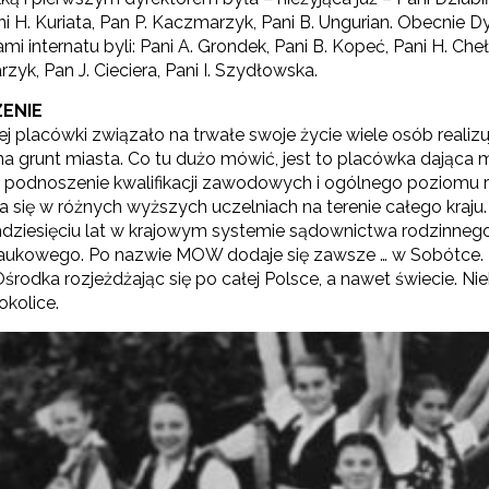
i H. Kuriata, Pan P. Kaczmarzyk, Pani B. Ungurian. Obecnie 
mi internatu byli: Pani A. Grondek, Pani B. Kopeć, Pani H. Che
zyk, Pan J. Cieciera, Pani I. Szydłowska.
ENIE
ej placówki związało na trwałe swoje życie wiele osób realiz
 na grunt miasta. Co tu dużo mówić, jest to placówka dająca
 podnoszenie kwalifikacji zawodowych i ogólnego poziomu
a się w różnych wyższych uczelniach na terenie całego kraju.
dziesięciu lat w krajowym systemie sądownictwa rodzinn
aukowego. Po nazwie MOW dodaje się zawsze … w Sobótce.
rodka rozjeżdżając się po całej Polsce, a nawet świecie. Ni
okolice.