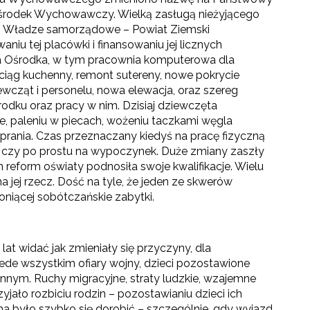
rodek Wychowawczy. Wielką zasługą nieżyjącego
ieć. Władze samorządowe – Powiat Ziemski
niu tej placówki i finansowaniu jej licznych
ja Ośrodka, w tym pracownia komputerowa dla
 ciąg kuchenny, remont sutereny, nowe pokrycie
wcząt i personelu, nowa elewacja, oraz szereg
ku oraz pracy w nim. Dzisiaj dziewczęta
e, paleniu w piecach, wożeniu taczkami węgla
i prania. Czas przeznaczany kiedyś na pracę fizyczną
e, czy po prostu na wypoczynek. Duże zmiany zaszły
 reform oświaty podnosiła swoje kwalifikacje. Wielu
 jej rzecz. Dość na tyle, że jeden ze skwerów
roniącej sobótczańskie zabytki.
at widać jak zmieniały się przyczyny, dla
rzede wszystkim ofiary wojny, dzieci pozostawione
nnym. Ruchy migracyjne, straty ludzkie, wzajemne
zyjało rozbiciu rodzin – pozostawianiu dzieci ich
na było szybko się dorobić – szczególnie, gdy wyjazd