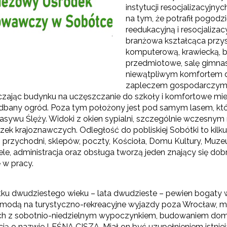
instytucji resocjalizacyjn
na tym, że potrafił pogod
reedukacyjną i resocjaliza
branżowa kształcąca przy
komputerową, krawiecką, bi
przedmiotowe, salę gimna
niewątpliwym komfortem dl
zapleczem gospodarczym –
czając budynku na uczęszczanie do szkoły i komfortowe mies
adbany ogród. Poza tym położony jest pod samym lasem, kt
asywu Ślęży. Widoki z okien sypialni, szczególnie wczesnym 
zek krajoznawczych. Odległość do pobliskiej Sobótki to ki
 przychodni, sklepów, poczty, Kościoła, Domu Kultury, Muz
iele, administracja oraz obsługa tworzą jeden znający się d
 w pracy.
ku dwudziestego wieku – lata dwudzieste – pewien bogaty w
odą na turystyczno-rekreacyjne wyjazdy poza Wrocław, mod
h z sobotnio-niedzielnym wypoczynkiem, budowaniem domó
cją o nazwie LEŚNA CISZA. Miał on być uzupełnieniem istnieją