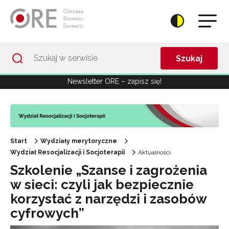
Przejdź do Nawigacji
Przejdź do stopki
Przejdź do treści artykułu
Szukaj
Newsletter ORE – zapisz się!
Start
Wydziały merytoryczne
Wydział Resocjalizacji i Socjoterapii
Aktualności
Szkolenie „Szanse i zagrożenia
w sieci: czyli jak bezpiecznie
korzystać z narzędzi i zasobów
cyfrowych”