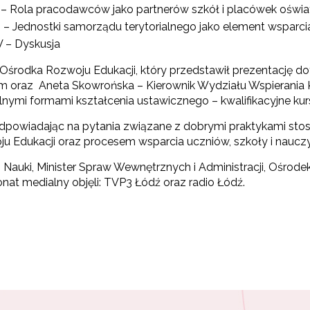
I – Rola pracodawców jako partnerów szkół i placówek oświ
II – Jednostki samorządu terytorialnego jako element wspar
V – Dyskusja
r Ośrodka Rozwoju Edukacji, który przedstawił prezentację
m oraz Aneta Skowrońska – Kierownik Wydziału Wspierania
lnymi formami kształcenia ustawicznego – kwalifikacyjne 
dpowiadając na pytania związane z dobrymi praktykami st
 Edukacji oraz procesem wsparcia uczniów, szkoły i nauczy
i i Nauki, Minister Spraw Wewnętrznych i Administracji, Ośro
nat medialny objęli: TVP3 Łódź oraz radio Łódź.