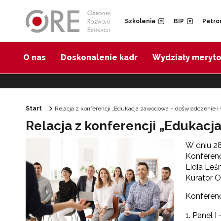
Przejdź do Nawigacji
Przejdź do stopki
Przejdź do treści artykułu
Szkolenia
BIP
Patro
O nas
Doskonalenie kadr
Wydziały meryt
Start
Relacja z konferencji „Edukacja zawodowa – doświadczenie 
Relacja z konferencji „Edukac
W dniu 28
Konferenc
Lidia Leś
Kurator O
Konferenc
Panel I