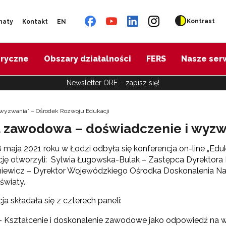
Kontrast
naty
Kontakt
EN
oryczne
Obszary działalności
FERS
Nasze ser
Newsletter ORE – zapisz się!
i wyzwania” – Ośrodek Rozwoju Edukacji
ja zawodowa – doświadczenie i wyzw
 maja 2021 roku w Łodzi odbyła się konferencja on-line „Ed
ję otworzyli: Sylwia Ługowska-Bulak – Zastępca Dyrektora
niewicz – Dyrektor Wojewódzkiego Ośrodka Doskonalenia Nau
światy.
ja składała się z czterech paneli:
 – Kształcenie i doskonalenie zawodowe jako odpowiedź na 