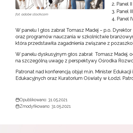
Panel I
Panel I
fot. adobe stock.com
Panel I
W panelu I głos zabrał Tomasz Madej – p.o. Dyrekto
oraz programów nauczania w szkolnictwie branżowy
która przedstawiła zagadnienia związane z pozaszko
W panelu dyskusyjnym głos zabrał Tomasz Madej, o
na szczególną uwagę z perspektywy Ośrodka Rozwoju
Patronat nad konferencją objął m.in. Minister Edukacj
Edukacyjnych oraz Kuratorium Oświaty w Łodzi. Patro
Opublikowano: 31.05.2021
Zmodyfikowano: 31.05.2021