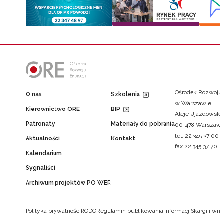
Ośrodek Rozwoju
O nas
Szkolenia
w Warszawie
Kierownictwo ORE
BIP
Aleje Ujazdowsk
Patronaty
Materiały do pobrania
00-478 Warsza
tel. 22 345 37 00
Aktualności
Kontakt
fax 22 345 37 70
Kalendarium
Sygnaliści
Archiwum projektów PO WER
Polityka prywatności
RODO
Regulamin publikowania informacji
Skargi i wn