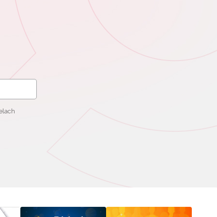
elach