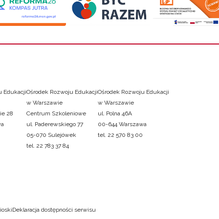
 Edukacji
Ośrodek Rozwoju Edukacji
Ośrodek Rozwoju Edukacji
w Warszawie
w Warszawie
ie 28
Centrum Szkoleniowe
ul. Polna 46A
wa
ul. Paderewskiego 77
00-644 Warszawa
05-070 Sulejówek
tel. 22 570 83 00
tel. 22 783 37 84
ioski
Deklaracja dostępności serwisu