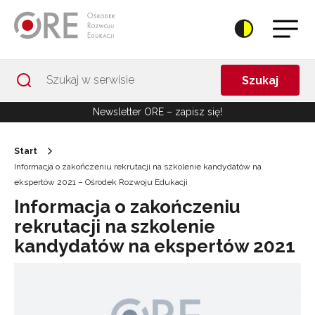
Przejdź do Nawigacji
Przejdź do stopki
Przejdź do treści artykułu
Szukaj
Newsletter ORE – zapisz się!
Start
Informacja o zakończeniu rekrutacji na szkolenie kandydatów na
ekspertów 2021 – Ośrodek Rozwoju Edukacji
Informacja o zakończeniu
rekrutacji na szkolenie
kandydatów na ekspertów 2021