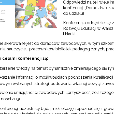
Odpowiedzi na te i wiele 
konferencji „Doradztwo z
do udziału!
"Szkolnictwo branżowe"
Konferencja odbędzie się 2
Rozwoju Edukacji w Warsza
Sieci wsparcia"
i Nauki.
rojekty"
ie skierowane jest do doradców zawodowych, w tym szko
nia nauczycieli, pracowników bibliotek pedagogicznych, p
 celami konferencji są:
zerzenie wiedzy na temat dynamicznie zmieniającego się ryn
ekazanie informacji o możliwościach podnoszenia kwalifikacj
wym wybranych strategii budowania własnej pozycji zawod
wienie umiejętności zawodowych „przyszłości”, ze szczegó
tności 2030.
onferencji uczestnicy będą mieli okazję zapoznać się z głó