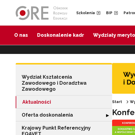
Przejdź do Nawigacji
Przejdź do stopki
Przejdź do treści artykułu
Szkolenia
BIP
Patro
O nas
Doskonalenie kadr
Wydziały meryt
Wydział Kształcenia
Zawodowego i Doradztwa
Zawodowego
Aktualności
Start
Wy
Konfe
Oferta doskonalenia
Rozwiń sekcję "
▶
Krajowy Punkt Referencyjny
EQAVET