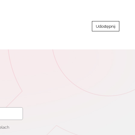
Udostępnij
elach