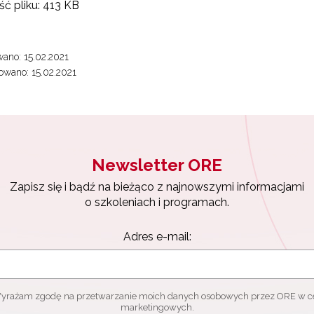
ć pliku:
413 KB
yrażam zgodę na przetwarzanie moich danych osobowych przez ORE w
ach marketingowych.
Zapisuję się
ano: 15.02.2021
wano: 15.02.2021
Newsletter ORE
Zapisz się i bądź na bieżąco z najnowszymi informacjami
o szkoleniach i programach.
Adres e-mail:
yrażam zgodę na przetwarzanie moich danych osobowych przez ORE w c
marketingowych.