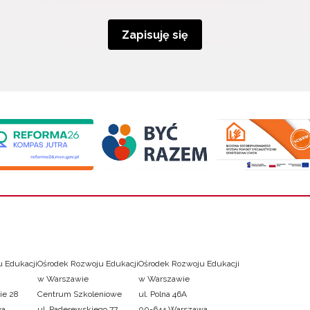
Zapisuję się
 Edukacji
Ośrodek Rozwoju Edukacji
Ośrodek Rozwoju Edukacji
w Warszawie
w Warszawie
ie 28
Centrum Szkoleniowe
ul. Polna 46A
wa
ul. Paderewskiego 77
00-644 Warszawa