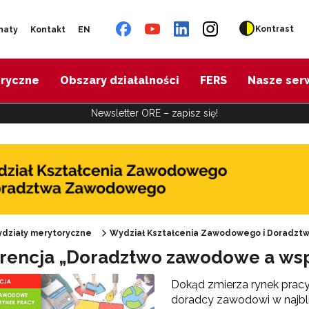
Kontrast
naty
Kontakt
EN
oryczne
Obszary działalności
FERS
Nasze ser
Newsletter ORE – zapisz się!
działy merytoryczne
Wydział Kształcenia Zawodowego i Doradz
rencja „Doradztwo zawodowe a wsp
Oferta doskonalenia"
Dokąd zmierza rynek pracy
doradcy zawodowi w najbli