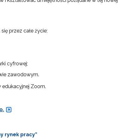
ów i kształtować umiejętności pożądane w tej nowej
się przez całe życie;
ki cyfrowej;
twie zawodowym.
y edukacyjnej Zoom.
o.
y rynek pracy”