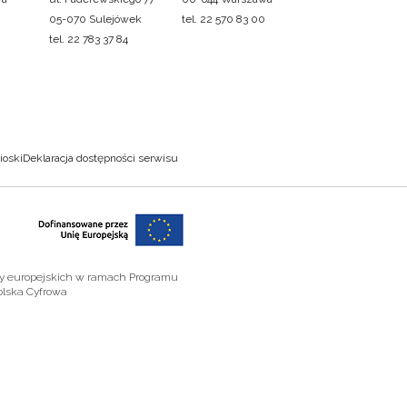
05-070 Sulejówek
tel. 22 570 83 00
tel. 22 783 37 84
ioski
Deklaracja dostępności serwisu
zy europejskich w ramach Programu
olska Cyfrowa