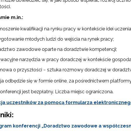
m idzie dowiedzieć się, w jaki sposób wspierać rozwój uczni
ości.
mie m.in.:
oszenie kwalifikacji na rynku pracy w kontekście idei uczenia 
ygotowanie młodych ludzi do wejścia na rynek pracy;
adztwo zawodowe oparte na doradztwie kompetencji;
owacyjne narzędzia w pracy doradczej w kontekście gospodar
mowa o przyszłości − sztuka rozmowy doradczej w doradz
ja odbędzie się w formie online, za pośrednictwem platform
ewsletter ORE
onferencji jest bezpłatny. Liczba miejsc ograniczona.
isz się i bądź na bieżąco z najnowszymi informacjami
cja uczestników za pomocą formularza elektroniczneg
zkoleniach i programach.
es e-mail:
niki:
gram konferencji „Doradztwo zawodowe a współczesn