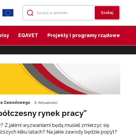
Szukaj
wisy
EQAVET
Projekty i programy rządowe
twa Zawodowego
Aktualności
ółczesny rynek pracy”
? Z jakimi wyzwaniami będą musieli zmierzyć się
ższych kilku latach? Na jakie zawody będzie popyt?