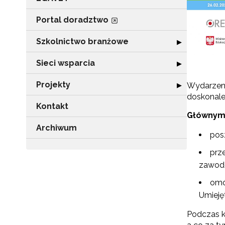
Portal doradztwo
Szkolnictwo branżowe
Rozwiń sekcję 
▶
Sieci wsparcia
Rozwiń sekcję "
▶
Projekty
Rozwiń sekcję "P
▶
Wydarzen
doskonale
Kontakt
Głównymi
Archiwum
pos
prz
zawodo
omó
Umieję
Podczas k