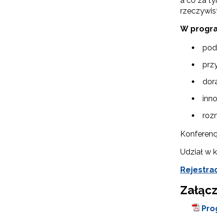
a co za ty
rzeczywist
W progra
podn
prz
dor
inn
roz
Konferenc
N
Udział w k
Zap
Rejestra
o s
Adr
Załącz
Pro