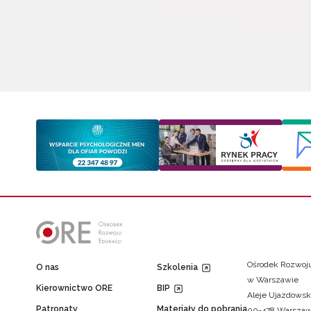
Ośrodek Rozwoju
O nas
Szkolenia
w Warszawie
Kierownictwo ORE
BIP
Aleje Ujazdowsk
Patronaty
Materiały do pobrania
00-478 Warsza