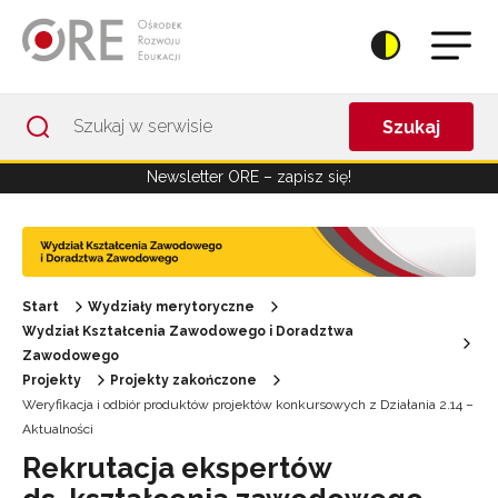
Przejdź do Nawigacji
Przejdź do stopki
Przejdź do treści artykułu
Szukaj
Newsletter ORE – zapisz się!
Start
Wydziały merytoryczne
Wydział Kształcenia Zawodowego i Doradztwa
Zawodowego
Projekty
Projekty zakończone
Weryfikacja i odbiór produktów projektów konkursowych z Działania 2.14 –
Aktualności
Rekrutacja ekspertów