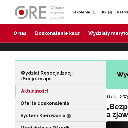
Przejdź do Nawigacji
Przejdź do stopki
Przejdź do treści artykułu
Szkolenia
BIP
Patro
O nas
Doskonalenie kadr
Wydziały meryt
Wydział Resocjalizacji
i Socjoterapii
Aktualności
Start
Wy
Oferta doskonalenia
„Bezp
a zja
System Kierowania
Młodzieżowe Ośrodki