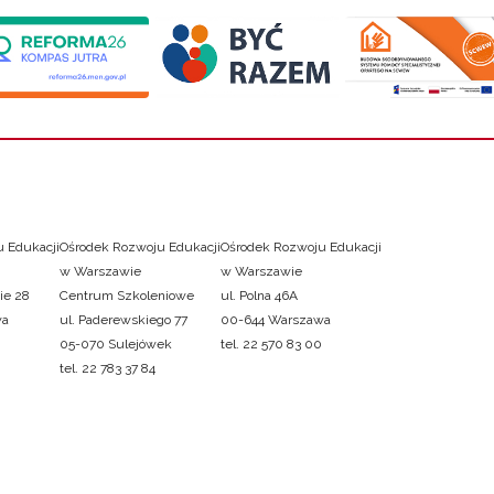
 Edukacji
Ośrodek Rozwoju Edukacji
Ośrodek Rozwoju Edukacji
w Warszawie
w Warszawie
ie 28
Centrum Szkoleniowe
ul. Polna 46A
wa
ul. Paderewskiego 77
00-644 Warszawa
05-070 Sulejówek
tel. 22 570 83 00
tel. 22 783 37 84