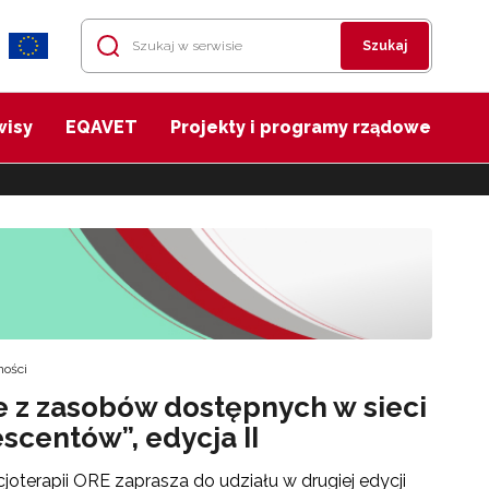
Szukaj
wisy
EQAVET
Projekty i programy rządowe
ności
e z zasobów dostępnych w sieci
scentów”, edycja II
cjoterapii ORE zaprasza do udziału w drugiej edycji