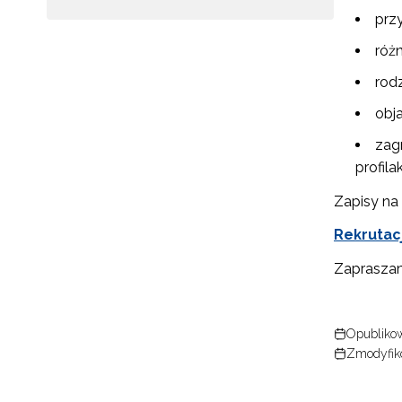
prz
róż
rod
obj
zagr
profil
N
Zapisy na
Zap
Rekrutac
o s
Zaprasza
Adr
Opubliko
W
Zmodyfik
cel