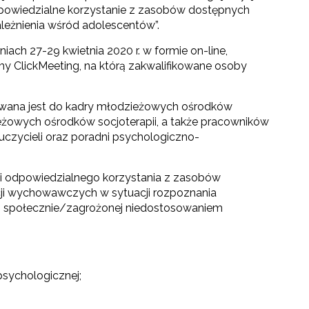
dpowiedzialne korzystanie z zasobów dostępnych
ależnienia wśród adolescentów”.
iach 27-29 kwietnia 2020 r. w formie on-line,
y ClickMeeting, na którą zakwalifikowane osoby
owana jest do kadry młodzieżowych ośrodków
owych ośrodków socjoterapii, a także pracowników
czycieli oraz poradni psychologiczno-
 i odpowiedzialnego korzystania z zasobów
ji wychowawczych w sytuacji rozpoznania
j społecznie/zagrożonej niedostosowaniem
psychologicznej;