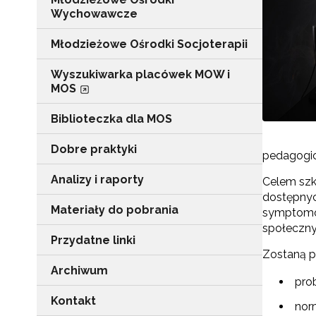
Wychowawcze
Młodzieżowe Ośrodki Socjoterapii
Wyszukiwarka placówek MOW i
MOS
Biblioteczka dla MOS
Dobre praktyki
pedagogi
Analizy i raporty
Celem szk
dostępnyc
Materiały do pobrania
symptomów
społeczn
Przydatne linki
Zostaną po
Archiwum
pro
Kontakt
nor