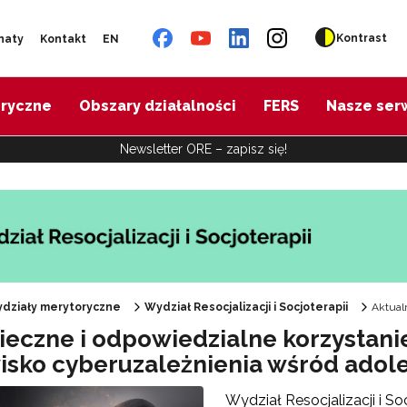
Kontrast
naty
Kontakt
EN
oryczne
Obszary działalności
FERS
Nasze ser
Newsletter ORE – zapisz się!
działy merytoryczne
Wydział Resocjalizacji i Socjoterapii
Aktual
ieczne i odpowiedzialne korzystani
wisko cyberuzależnienia wśród adole
Wydział Resocjalizacji i So