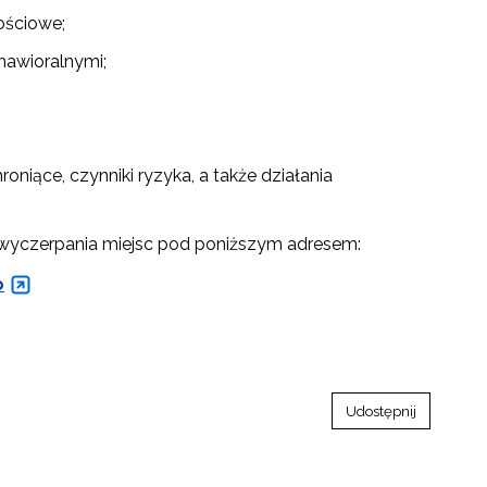
ościowe;
hawioralnymi;
niące, czynniki ryzyka, a także działania
do wyczerpania miejsc pod poniższym adresem:
o
Udostępnij