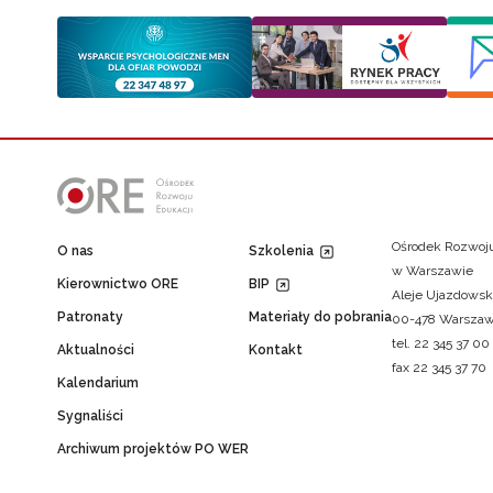
Ośrodek Rozwoju
O nas
Szkolenia
w Warszawie
Kierownictwo ORE
BIP
Aleje Ujazdowsk
Patronaty
Materiały do pobrania
00-478 Warsza
tel. 22 345 37 00
Aktualności
Kontakt
fax 22 345 37 70
Kalendarium
Sygnaliści
Archiwum projektów PO WER