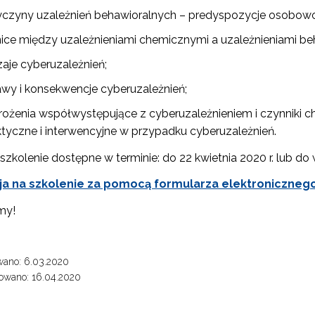
yczyny uzależnień behawioralnych – predyspozycje osobow
nice między uzależnieniami chemicznymi a uzależnieniami be
zaje cyberuzależnień;
awy i konsekwencje cyberuzależnień;
ożenia współwystępujące z cyberuzależnieniem i czynniki chro
aktyczne i interwencyjne w przypadku cyberuzależnień.
ewsletter ORE
 szkolenie dostępne w terminie: do 22 kwietnia 2020 r. lub 
isz się i bądź na bieżąco z najnowszymi informacjami
ja na szkolenie za pomocą formularza elektroniczneg
zkoleniach i programach.
my!
es e-mail:
wano: 6.03.2020
yrażam zgodę na przetwarzanie moich danych osobowych przez ORE w
owano: 16.04.2020
ach marketingowych.