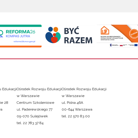
 Edukacji
Ośrodek Rozwoju Edukacji
Ośrodek Rozwoju Edukacji
w Warszawie
w Warszawie
ie 28
Centrum Szkoleniowe
ul. Polna 46A
wa
ul. Paderewskiego 77
00-644 Warszawa
05-070 Sulejówek
tel. 22 570 83 00
tel. 22 783 37 84