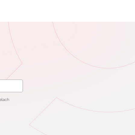
elach