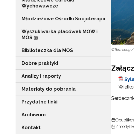
Wychowawcze
Młodzieżowe Ośrodki Socjoterapii
Wyszukiwarka placówek MOW i
MOS
Biblioteczka dla MOS
©Tomwang / 
Dobre praktyki
Załącz
Analizy i raporty
Syl
Wielkoś
Materiały do pobrania
Serdeczni
Przydatne linki
Archiwum
Opublikow
Zmodyfik
Kontakt