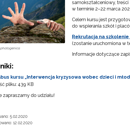
samokształceniowy, treści
w terminie 2–22 marca 2020
Celem kursu jest przygo
do wspierania szkół i plac
Rekrutacja na szkoleni
(zostanie uruchomiona w te
photogenica
Informacje dotyczące zapis
niki:
abus kursu „Interwencja kryzysowa wobec dzieci i młodzi
ć pliku:
439 KB
e zapraszamy do udziału!
ano: 5.02.2020
owano: 12.02.2020