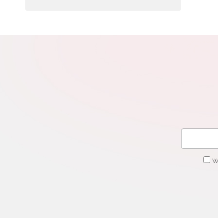
N
Zap
o s
Adr
W
cel
W