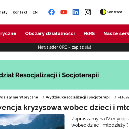
Kontrast
naty
Kontakt
EN
oryczne
Obszary działalności
FERS
Nasze ser
Newsletter ORE – zapisz się!
działy merytoryczne
Wydział Resocjalizacji i Socjoterapii
Aktual
wencja kryzysowa wobec dzieci i mło
Zapraszamy na IV edycję s
wobec dzieci i młodzieży 