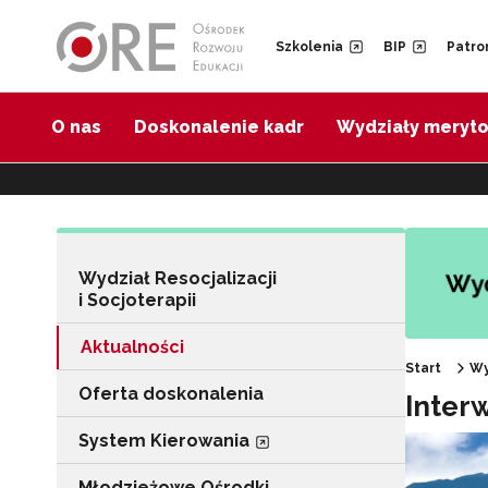
Przejdź do Nawigacji
Przejdź do stopki
Przejdź do treści artykułu
Szkolenia
BIP
Patro
O nas
Doskonalenie kadr
Wydziały meryt
Wydział Resocjalizacji
i Socjoterapii
Aktualności
Start
Wy
Oferta doskonalenia
Inter
System Kierowania
Młodzieżowe Ośrodki