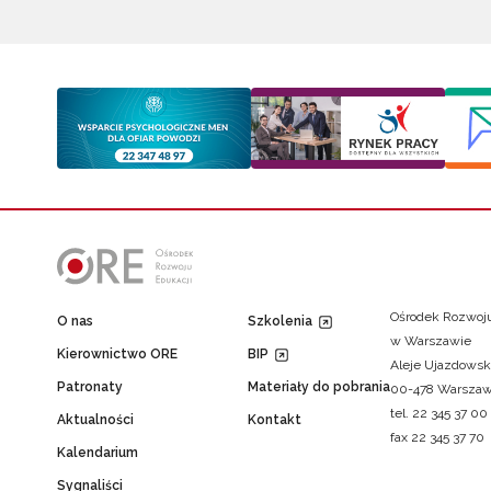
Ośrodek Rozwoju
O nas
Szkolenia
w Warszawie
Kierownictwo ORE
BIP
Aleje Ujazdowsk
Patronaty
Materiały do pobrania
00-478 Warsza
tel. 22 345 37 00
Aktualności
Kontakt
fax 22 345 37 70
Kalendarium
Sygnaliści