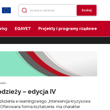
Szukaj
wisy
EQAVET
Projekty i programy rządowe
ności
dzieży – edycja IV
zkolenia e-learningowego „Interwencja kryzysowa
”. Oferowana forma kształcenia ma charakter