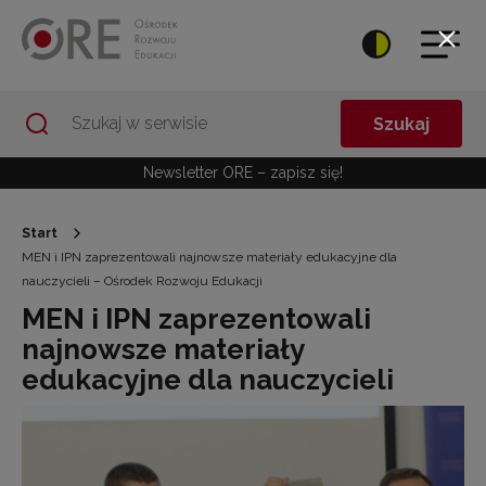
Przejdź do Nawigacji
Przejdź do stopki
Przejdź do treści artykułu
Szukaj
Newsletter ORE – zapisz się!
Start
MEN i IPN zaprezentowali najnowsze materiały edukacyjne dla
nauczycieli – Ośrodek Rozwoju Edukacji
MEN i IPN zaprezentowali
najnowsze materiały
edukacyjne dla nauczycieli