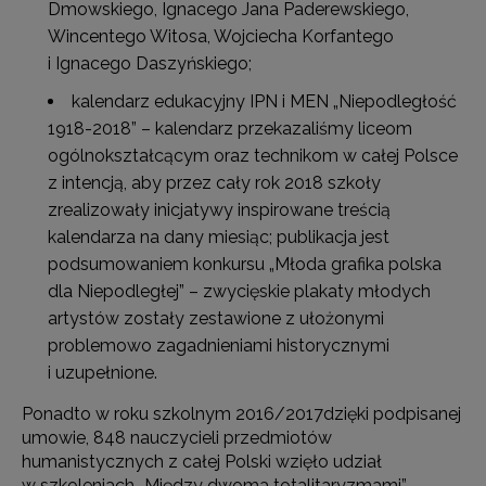
Dmowskiego, Ignacego Jana Paderewskiego,
Wincentego Witosa, Wojciecha Korfantego
i Ignacego Daszyńskiego;
kalendarz edukacyjny IPN i MEN „Niepodległość
1918-2018” – kalendarz przekazaliśmy liceom
ogólnokształcącym oraz technikom w całej Polsce
z intencją, aby przez cały rok 2018 szkoły
zrealizowały inicjatywy inspirowane treścią
kalendarza na dany miesiąc; publikacja jest
podsumowaniem konkursu „Młoda grafika polska
dla Niepodległej” – zwycięskie plakaty młodych
artystów zostały zestawione z ułożonymi
problemowo zagadnieniami historycznymi
i uzupełnione.
Ponadto w roku szkolnym 2016/2017dzięki podpisanej
umowie, 848 nauczycieli przedmiotów
humanistycznych z całej Polski wzięło udział
w szkoleniach „Między dwoma totalitaryzmami”