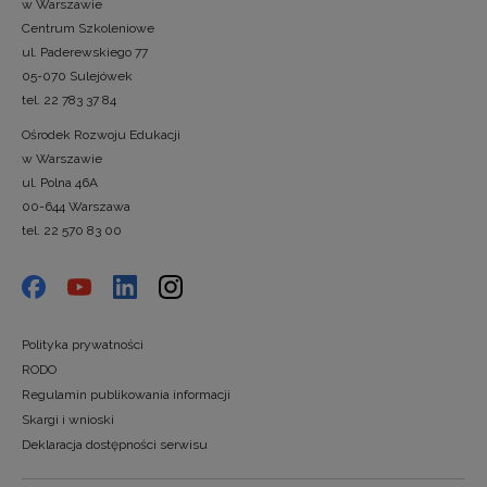
w Warszawie
Centrum Szkoleniowe
ul. Paderewskiego 77
05-070 Sulejówek
tel. 22 783 37 84
Ośrodek Rozwoju Edukacji
w Warszawie
ul. Polna 46A
00-644 Warszawa
tel. 22 570 83 00
Polityka prywatności
RODO
Regulamin publikowania informacji
Skargi i wnioski
Deklaracja dostępności serwisu