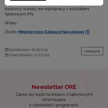
województwa, a podobne uroczystości organizowali
kuratorzy oświaty we współpracy z oddziałami
terenowymi IPN.
Wideo
Źródło:
Ministerstwo Edukacji Narodowej
Opublikowano: 18.09.2019
Udostępnij
Zmodyfikowano: 21.07.2025
Newsletter ORE
Zapisz się i bądź na bieżąco z najnowszymi
informacjami
o szkoleniach i programach.