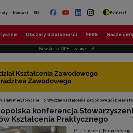
Kontrast
naty
Kontakt
EN
oryczne
Obszary działalności
FERS
Nasze ser
Newsletter ORE – zapisz się!
działy merytoryczne
Wydział Kształcenia Zawodowego i Doradz
opolska konferencja Stowarzyszeni
Oferta doskonalenia"
ów Kształcenia Praktycznego
Pod hasłem „Nowe wymiary 