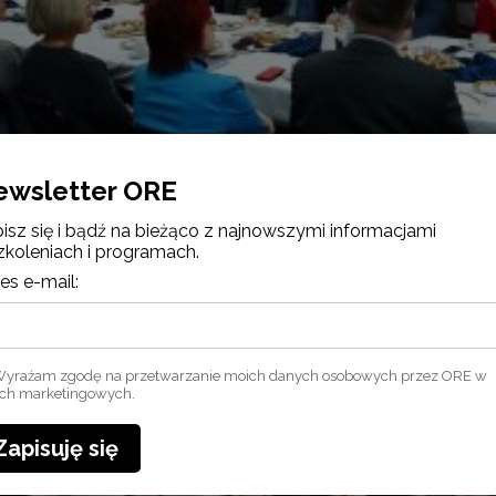
ewsletter ORE
isz się i bądź na bieżąco z najnowszymi informacjami
zkoleniach i programach.
es e-mail:
yrażam zgodę na przetwarzanie moich danych osobowych przez ORE w
ach marketingowych.
Zapisuję się