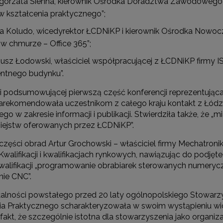
gorzata Sienna, kierownik Ośrodka Doradztwa Zawodoweg
w kształcenia praktycznego”;
a Koludo, wicedyrektor ŁCDNiKP i kierownik Ośrodka Nowocz
 w chmurze – Office 365”;
iusz Łodowski, właściciel współpracującej z ŁCDNiKP firmy 
gentnego budynku”.
i podsumowującej pierwszą część konferencji reprezentująca
arekomendowała uczestnikom z całego kraju kontakt z Łódzk
go w zakresie informacji i publikacji. Stwierdziła także, że
iejstw oferowanych przez ŁCDNiKP”.
 części obrad Artur Grochowski – właściciel firmy Mechatron
walifikacji i kwalifikacjach rynkowych, nawiązując do podję
kwalifikacji „programowanie obrabiarek sterowanych numeryc
ie CNC”.
iałalności powstałego przed 20 laty ogólnopolskiego Stowarz
ia Praktycznego scharakteryzowała w swoim wystąpieniu wi
akt, że szczególnie istotna dla stowarzyszenia jako organiza