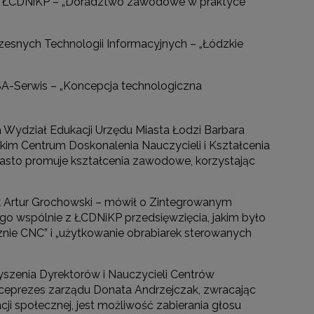
o ŁCDNiKP – „Doradztwo zawodowe w praktyce
esnych Technologii Informacyjnych – „Łódzkie
ISA-Serwis – „Koncepcja technologiczna
 Wydział Edukacji Urzędu Miasta Łodzi Barbara
im Centrum Doskonalenia Nauczycieli i Kształcenia
 „miasto promuje kształcenia zawodowe, korzystając
ik Artur Grochowski – mówił o Zintegrowanym
tego wspólnie z ŁCDNiKP przedsięwzięcia, jakim było
znie CNC” i „użytkowanie obrabiarek sterowanych
yszenia Dyrektorów i Nauczycieli Centrów
ceprezes zarządu Donata Andrzejczak, zwracając
cji społecznej, jest możliwość zabierania głosu