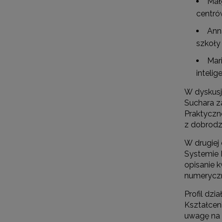
Mał
centró
Ann
szkoły
Mar
inteli
W dyskusj
Suchara z
Praktyczne
z dobrodz
W drugiej
Systemie K
opisanie 
numeryczn
Profil dz
Kształcen
uwagę na f