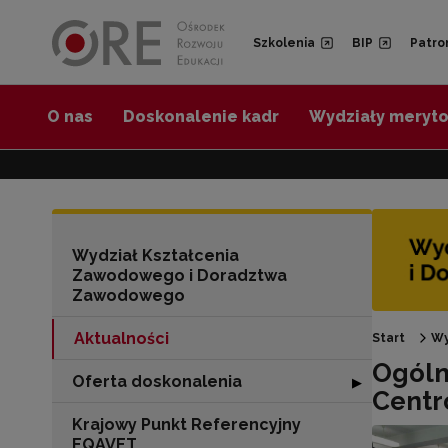
Przejdź do Nawigacji
Przejdź do stopki
Przejdź do treści artykułu
Szkolenia
BIP
Patro
O nas
Doskonalenie kadr
Wydziały meryt
Wydział Kształcenia
Zawodowego i Doradztwa
Zawodowego
Aktualności
Start
Wy
Ogóln
Oferta doskonalenia
Rozwiń sekcję "
▶
Centr
Krajowy Punkt Referencyjny
EQAVET