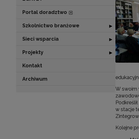
Portal doradztwo
Szkolnictwo branżowe
Rozwiń sekcję 
▶
Sieci wsparcia
Rozwiń sekcję "
▶
Projekty
Rozwiń sekcję "P
▶
Kontakt
edukacyjne
Archiwum
W swoim w
zawodowe j
Podkreśli
w stacje 
Zintegrowa
Kolejne pr