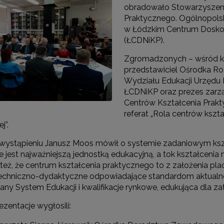
obradowało Stowarzyszenie
Praktycznego. Ogólnopolska
w Łódzkim Centrum Doskona
(ŁCDNiKP).
"Szkolnictwo branżowe"
Zgromadzonych – wśród któ
Sieci wsparcia"
przedstawiciel Ośrodka Roz
Wydziału Edukacji Urzędu 
rojekty"
ŁCDNiKP oraz prezes zarzą
Centrów Kształcenia Prak
referat „Rola centrów kszt
j”.
ystąpieniu Janusz Moos mówił o systemie zadaniowym kszt
est najważniejszą jednostką edukacyjną, a tok kształcenia ma
ł też, że centrum kształcenia praktycznego to z założenia p
techniczno-dydaktyczne odpowiadające standardom aktualnej
ny System Edukacji i kwalifikacje rynkowe, edukująca dla zatr
ezentacje wygłosili: