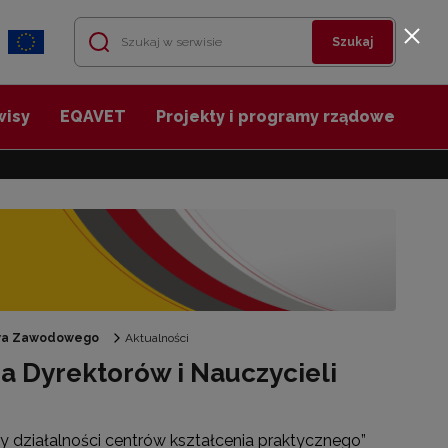
Szukaj
wisy
EQAVET
Projekty i programy rządowe
twa Zawodowego
Aktualności
a Dyrektorów i Nauczycieli
działalności centrów kształcenia praktycznego”