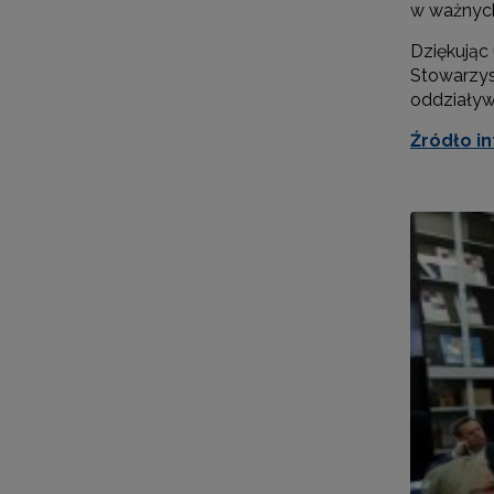
w ważnych
Dziękując
Stowarzys
oddziaływ
Źródło i