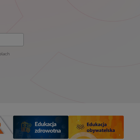
elach