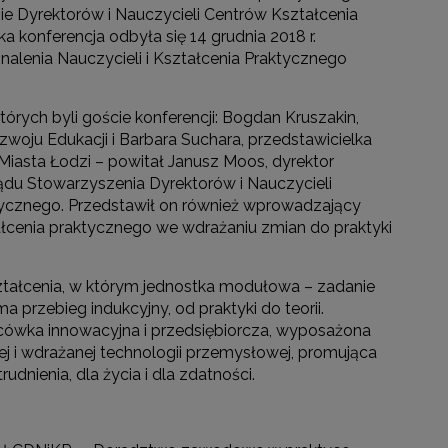
 Dyrektorów i Nauczycieli Centrów Kształcenia
 konferencja odbyła się 14 grudnia 2018 r.
lenia Nauczycieli i Kształcenia Praktycznego
rych byli goście konferencji: Bogdan Kruszakin,
woju Edukacji i Barbara Suchara, przedstawicielka
Miasta Łodzi – powitał Janusz Moos, dyrektor
du Stowarzyszenia Dyrektorów i Nauczycieli
tycznego. Przedstawił on również wprowadzający
ałcenia praktycznego we wdrażaniu zmian do praktyki
ałcenia, w którym jednostka modułowa – zadanie
 przebieg indukcyjny, od praktyki do teorii.
lacówka innowacyjna i przedsiębiorcza, wyposażona
 i wdrażanej technologii przemysłowej, promująca
udnienia, dla życia i dla zdatności.