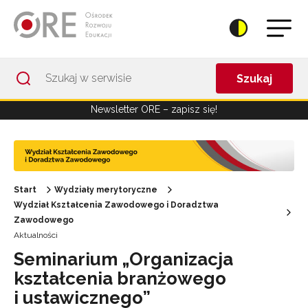
Przejdź do Nawigacji
Przejdź do stopki
Przejdź do treści artykułu
Szukaj
Newsletter ORE – zapisz się!
Start
Wydziały merytoryczne
Wydział Kształcenia Zawodowego i Doradztwa
Zawodowego
Aktualności
Seminarium „Organizacja
kształcenia branżowego
i ustawicznego”