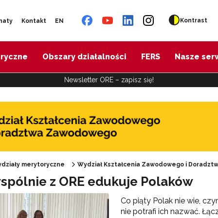
Kontrast
naty
Kontakt
EN
oryczne
Obszary działalności
FERS
Nasze ser
Newsletter ORE – zapisz się!
działy merytoryczne
Wydział Kształcenia Zawodowego i Doradz
spólnie z ORE edukuje Polaków
Oferta doskonalenia"
Co piąty Polak nie wie, cz
nie potrafi ich nazwać. Łą