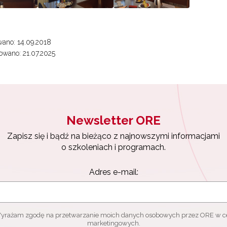
ewsletter ORE
ano: 14.09.2018
wano: 21.07.2025
isz się i bądź na bieżąco z najnowszymi informacjami
zkoleniach i programach.
es e-mail:
Newsletter ORE
yrażam zgodę na przetwarzanie moich danych osobowych przez ORE w
ach marketingowych.
Zapisz się i bądź na bieżąco z najnowszymi informacjami
o szkoleniach i programach.
Zapisuję się
Adres e-mail:
yrażam zgodę na przetwarzanie moich danych osobowych przez ORE w c
marketingowych.