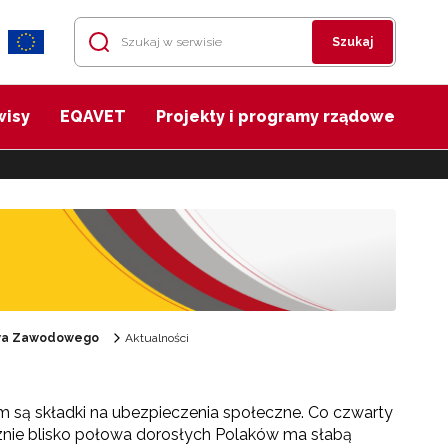
Szukaj
wisy
EQAVET
Projekty i programy rządowe
twa Zawodowego
Aktualności
ym są składki na ubezpieczenia społeczne. Co czwarty
cznie blisko połowa dorosłych Polaków ma słabą