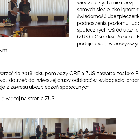
wiedzę o systemie ubezpie
samych siebie jako ignora
świadomość ubezpieczenio
podnoszenia poziomu i up
"Szkolnictwo branżowe"
społecznych wśród uczniów
(ZUS) i Ośrodek Rozwoju E
Sieci wsparcia"
podejmować w powyższym o
nym.
rojekty"
 września 2018 roku pomiędzy ORE a ZUS zawarte zostało P
woli dotrzeć do większej grupy odbiorców, wzbogacić pr
cje z zakresu ubezpieczeń społecznych.
ię więcej na stronie ZUS