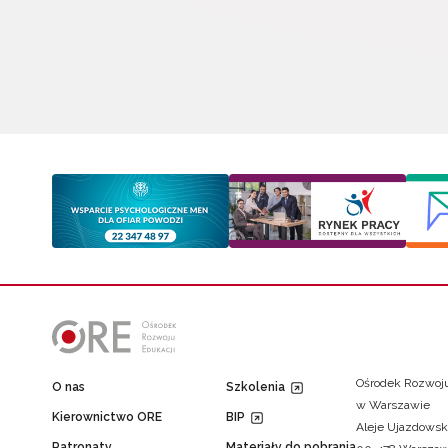
Ośrodek Rozwoju
O nas
Szkolenia
w Warszawie
Kierownictwo ORE
BIP
Aleje Ujazdowsk
Patronaty
Materiały do pobrania