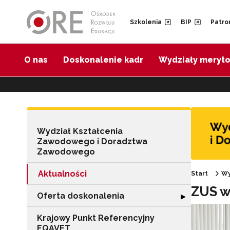
Przejdź do Nawigacji
Przejdź do stopki
Przejdź do treści artykułu
Szkolenia
BIP
Patro
O nas
Doskonalenie kadr
Wydziały meryt
Wydział Kształcenia
Zawodowego i Doradztwa
Zawodowego
Aktualności
Start
Wy
ZUS w
Oferta doskonalenia
Rozwiń sekcję "
▶
Krajowy Punkt Referencyjny
EQAVET