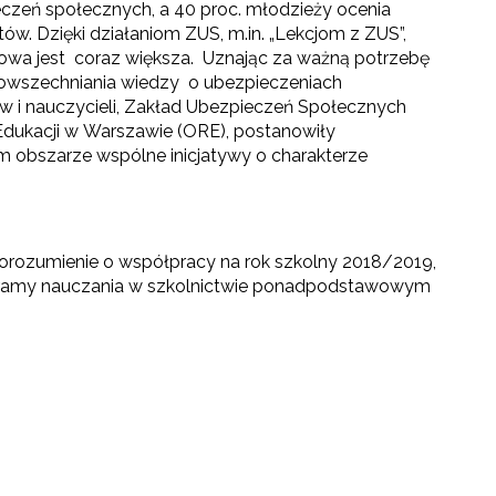
czeń społecznych, a 40 proc. młodzieży ocenia
ntów.
Dzięki działaniom ZUS, m.in. „Lekcjom z ZUS”,
wa jest coraz większa. Uznając za ważną potrzebę
owszechniania wiedzy o ubezpieczeniach
 i nauczycieli, Zakład Ubezpieczeń Społecznych
dukacji w Warszawie (ORE), postanowiły
bszarze wspólne inicjatywy o charakterze
orozumienie o współpracy na rok szkolny 2018/2019,
ogramy nauczania w szkolnictwie ponadpodstawowym