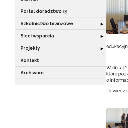
Portal doradztwo
Szkolnictwo branżowe
Rozwiń sekcję 
▶
Sieci wsparcia
Rozwiń sekcję "
▶
edukacyj
Projekty
Rozwiń sekcję "P
▶
Kontakt
W dniu 12
Archiwum
które poz
o informa
Dowiedz s