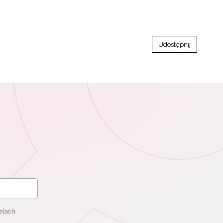
Udostępnij
elach