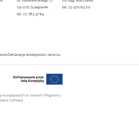
wa
ul. Paderewskiego 77
00-644 Warszawa
05-070 Sulejówek
tel. 22 570 83 00
tel. 22 783 37 84
ioski
Deklaracja dostępności serwisu
zy europejskich w ramach Programu
olska Cyfrowa