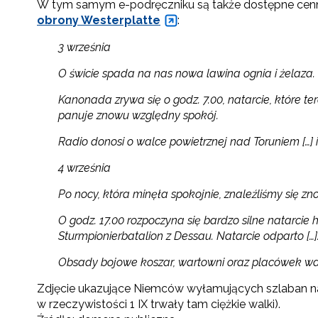
W tym samym e-podręczniku są także dostępne cenne
obrony Westerplatte
:
3 września
O świcie spada na nas nowa lawina ognia i żelaza. 
Kanonada zrywa się o godz. 7.00, natarcie, które t
panuje znowu względny spokój.
Radio donosi o walce powietrznej nad Toruniem […] i
4 września
Po nocy, która minęła spokojnie, znaleźliśmy się zno
O godz. 17.00 rozpoczyna się bardzo silne natarci
Sturmpionierbatalion z Dessau. Natarcie odparto […]
Obsady bojowe koszar, wartowni oraz placówek wal
Zdjęcie ukazujące Niemców wyłamujących szlaban na p
w rzeczywistości 1 IX trwały tam ciężkie walki).