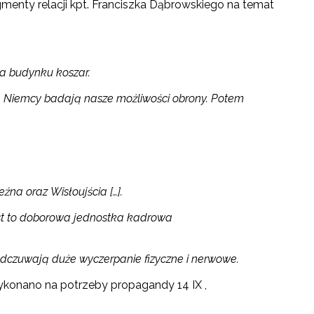
nty relacji kpt. Franciszka Dąbrowskiego na temat
na budynku koszar.
zy. Niemcy badają nasze możliwości obrony. Potem
eźna oraz Wisłoujścia […].
Jest to doborowa jednostka kadrowa
odczuwają duże wyczerpanie fizyczne i nerwowe.
wykonano na potrzeby propagandy 14 IX ,