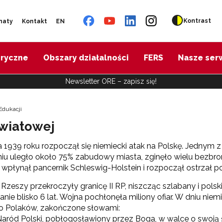
Kontrast
naty
Kontakt
EN
oryczne
Obszary działalności
FERS
Nasze ser
Newsletter ORE – zapisz się!
Edukacji
światowej
a 1939 roku rozpoczął się niemiecki atak na Polskę. Jednym
iu uległo około 75% zabudowy miasta, zginęło wielu bezbron
 wpłynął pancernik Schleswig-Holstein i rozpoczął ostrzał p
I Rzeszy przekroczyły granicę II RP, niszcząc szlabany i po
anie blisko 6 lat. Wojna pochłonęła miliony ofiar. W dniu ni
do Polaków, zakończone słowami:
 Naród Polski, pobłogosławiony przez Boga, w walce o swoją 