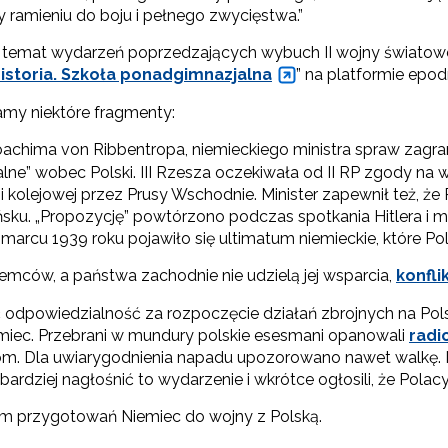
y ramieniu do boju i pełnego zwycięstwa.”
 temat wydarzeń poprzedzających wybuch II wojny światowej
storia. Szkoła ponadgimnazjalna
” na platformie epodr
my niektóre fragmenty:
achima von Ribbentropa, niemieckiego ministra spraw zagr
rialne” wobec Polski. III Rzesza oczekiwała od II RP zgody 
inii kolejowej przez Prusy Wschodnie. Minister zapewnił też,
sku. „Propozycję” powtórzono podczas spotkania Hitlera i m
W marcu 1939 roku pojawiło się ultimatum niemieckie, które P
Niemców, a państwa zachodnie nie udzielą jej wsparcia,
konfli
ć odpowiedzialność za rozpoczęcie działań zbrojnych na Pols
iemiec. Przebrani w mundury polskie esesmani opanowali
radi
m. Dla uwiarygodnienia napadu upozorowano nawet walkę.
jbardziej nagłośnić to wydarzenie i wkrótce ogłosili, że Pola
m przygotowań Niemiec do wojny z Polską.