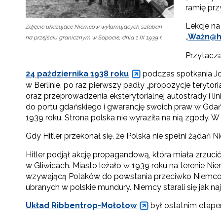
ramię prz
Lekcje na
Zdjęcie ukazujące Niemców wyłamujących szlaban
„
Ważn@hi
na przejściu granicznym w Sopocie, dnia 1 IX 1939 r.
Przytacza
24 października 1938 roku
podczas spotkania Jo
w Berlinie, po raz pierwszy padły „propozycje teryto
oraz przeprowadzenia eksterytorialnej autostrady i l
do portu gdańskiego i gwarancję swoich praw w Gdań
1939 roku. Strona polska nie wyraziła na nią zgody. 
Gdy Hitler przekonał się, że Polska nie spełni żądań 
Hitler podjął akcję propagandową, która miała zrzuci
w Gliwicach. Miasto leżało w 1939 roku na terenie N
wzywającą Polaków do powstania przeciwko Niemco
ubranych w polskie mundury. Niemcy starali się jak na
Układ Ribbentrop-Mołotow
był ostatnim etape