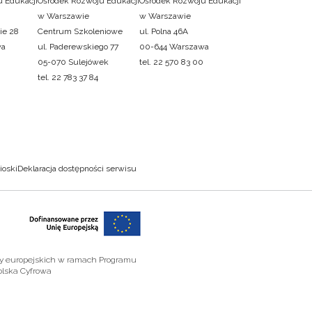
 Edukacji
Ośrodek Rozwoju Edukacji
Ośrodek Rozwoju Edukacji
w Warszawie
w Warszawie
ie 28
Centrum Szkoleniowe
ul. Polna 46A
wa
ul. Paderewskiego 77
00-644 Warszawa
05-070 Sulejówek
tel. 22 570 83 00
tel. 22 783 37 84
ioski
Deklaracja dostępności serwisu
zy europejskich w ramach Programu
olska Cyfrowa