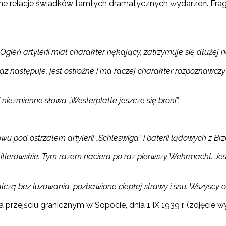
 relacje świadków tamtych dramatycznych wydarzeń. Fragme
Ogień artylerii miał charakter nękający, zatrzymuje się dłużej 
eraz następuje, jest ostrożne i ma raczej charakter rozpoznawc
 niezmienne słowa „Westerplatte jeszcze się broni”.
wu pod ostrzałem artylerii „Schleswiga” i baterii lądowych z Brz
e hitlerowskie. Tym razem naciera po raz pierwszy Wehrmacht. 
.
czą bez luzowania, pozbawione ciepłej strawy i snu. Wszyscy 
rzejściu granicznym w Sopocie, dnia 1 IX 1939 r. (zdjęcie 