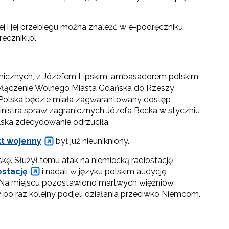
 i jej przebiegu można znaleźć w e-podręczniku
eczniki.pl.
anicznych, z Józefem Lipskim, ambasadorem polskim
na włączenie Wolnego Miasta Gdańska do Rzeszy
 że Polska będzie miała zagwarantowany dostęp
inistra spraw zagranicznych Józefa Becka w styczniu
olska zdecydowanie odrzuciła.
kt wojenny
był już nieunikniony.
kę. Służył temu atak na niemiecką radiostację
ostację
i nadali w języku polskim audycję
 Na miejscu pozostawiono martwych więźniów
cy po raz kolejny podjęli działania przeciwko Niemcom.