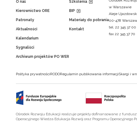
Ośrodek Rozwoju
O nas
Szkolenia
w Warszawie
Kierownictwo ORE
BIP
Aleje Ujazdowsk
Patronaty
Materiały do pobrania
00-478 Warsza
tel. 22 345 37 00
Aktualności
Kontakt
fax 22 345 37 70
Kalendarium
Sygnaliści
Archiwum projektów PO WER
Polityka prywatności
RODO
Regulamin publikowania informacji
Skargi i wn
Ośrodek Rozwoju Edukacji realizuje projekty dofinansowane z fundus
Operacyjnego Wiedza Edukacja Rozwój oraz Programu Operacyjnego P