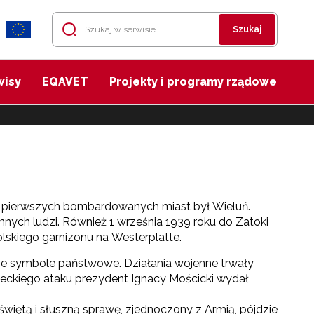
Szukaj
wisy
EQAVET
Projekty i programy rządowe
 z pierwszych bombardowanych miast był Wieluń.
nych ludzi. Również 1 września 1939 roku do Zatoki
olskiego garnizonu na Westerplatte.
lskie symbole państwowe. Działania wojenne trwały
emieckiego ataku prezydent Ignacy Mościcki wydał
świętą i słuszną sprawę, zjednoczony z Armią, pójdzie