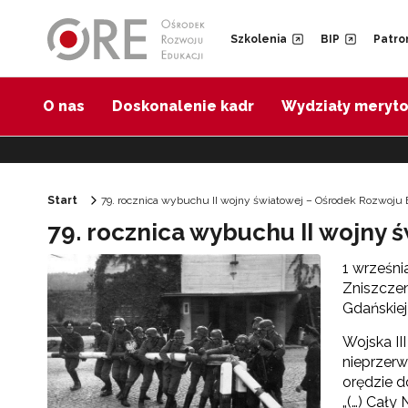
Przejdź do Nawigacji
Przejdź do stopki
Przejdź do treści artykułu
Szkolenia
BIP
Patro
O nas
Doskonalenie kadr
Wydziały meryt
Start
79. rocznica wybuchu II wojny światowej – Ośrodek Rozwoju 
79. rocznica wybuchu II wojny 
1 wrześni
Zniszczen
Gdańskiej
Wojska II
nieprzerw
orędzie 
„(…) Cały