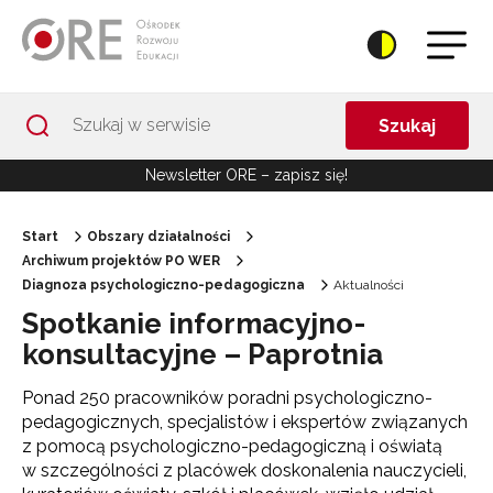
Przejdź do Nawigacji
Przejdź do stopki
Przejdź do treści artykułu
Szukaj
Newsletter ORE – zapisz się!
Start
Obszary działalności
Archiwum projektów PO WER
Diagnoza psychologiczno-pedagogiczna
Aktualności
Spotkanie informacyjno-
konsultacyjne – Paprotnia
Ponad 250 pracowników poradni psychologiczno-
pedagogicznych, specjalistów i ekspertów związanych
z pomocą psychologiczno-pedagogiczną i oświatą
w szczególności z placówek doskonalenia nauczycieli,