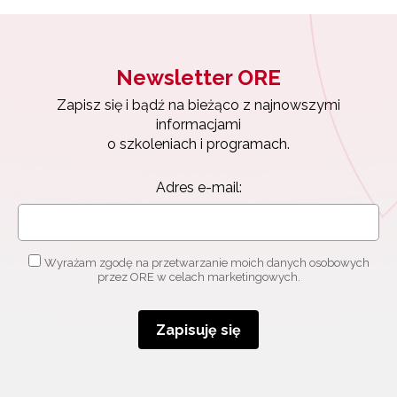
Newsletter ORE
Zapisz się i bądź na bieżąco z najnowszymi
Newsletter ORE
informacjami
o szkoleniach i programach.
Zapisz się i bądź na bieżąco z najnowszymi
informacjami
Adres e-mail:
o szkoleniach i programach.
Adres e-mail:
Wyrażam zgodę na przetwarzanie moich danych
osobowych przez ORE w celach marketingowych.
Zapisuję się
Wyrażam zgodę na przetwarzanie moich danych osobowych
przez ORE w celach marketingowych.
Zapisuję się