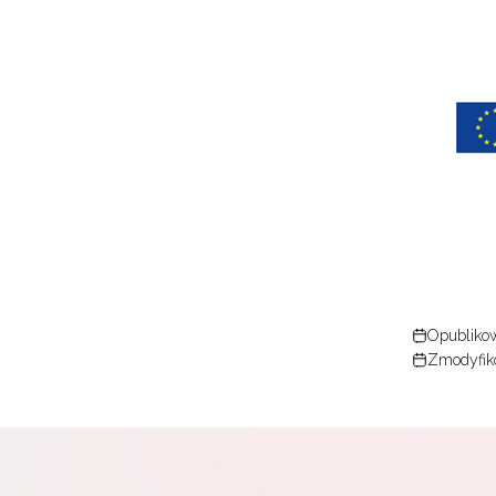
N
Zap
o s
Adr
Opublikow
Zmodyfiko
W
cel