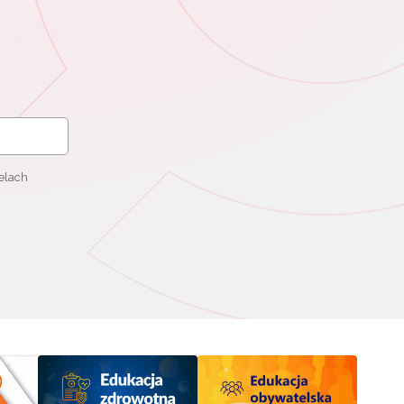
elach