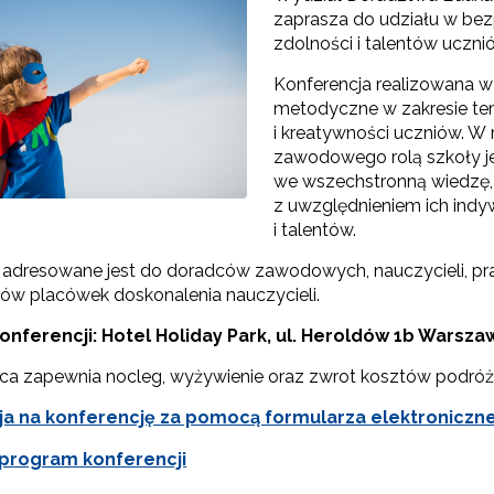
zaprasza do udziału w bezp
zdolności i talentów ucznió
Konferencja realizowana w
"Szkolnictwo branżowe"
metodyczne w zakresie tem
i kreatywności uczniów. W 
Sieci wsparcia"
zawodowego rolą szkoły je
we wszechstronną wiedzę, 
rojekty"
z uwzględnieniem ich indy
i talentów.
 adresowane jest do doradców zawodowych, nauczycieli, p
ów placówek doskonalenia nauczycieli.
onferencji: Hotel Holiday Park,
ul. Heroldów 1b Warsza
 zapewnia nocleg, wyżywienie oraz zwrot kosztów podróży 
ja na konferencję za pomocą formularza elektroniczn
rogram konferencji