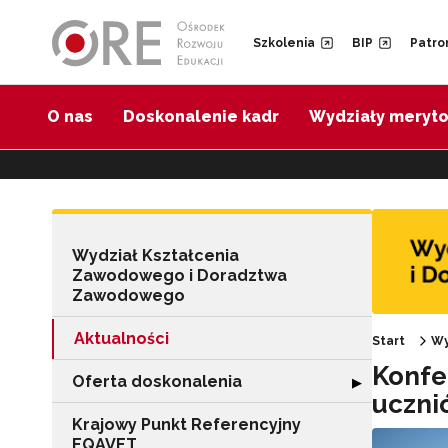
Przejdź do Nawigacji
Przejdź do stopki
Przejdź do treści artykułu
Szkolenia
BIP
Patro
O nas
Doskonalenie kadr
Wydziały meryt
Wydział Kształcenia
Zawodowego i Doradztwa
Zawodowego
Aktualności
Start
Wy
Konfe
Oferta doskonalenia
Rozwiń sekcję "
▶
uczni
Krajowy Punkt Referencyjny
EQAVET