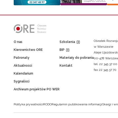
Ośrodek Rozwoju
O nas
Szkolenia
w Warszawie
Kierownictwo ORE
BIP
Aleje Ujazdowsk
Patronaty
Materiały do pobrania
00-478 Warsza
tel. 22 345 37 00
Aktualności
Kontakt
fax 22 345 37 70
Kalendarium
Sygnaliści
Archiwum projektów PO WER
Polityka prywatności
RODO
Regulamin publikowania informacji
Skargi i wn