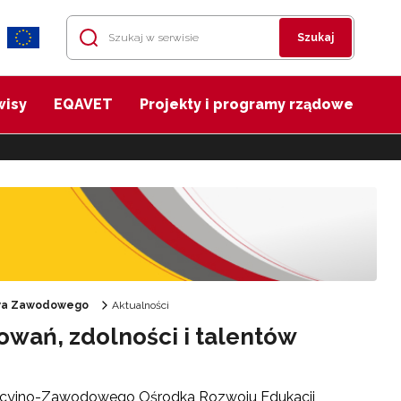
Szukaj
wisy
EQAVET
Projekty i programy rządowe
twa Zawodowego
Aktualności
owań, zdolności i talentów
cyjno-Zawodowego Ośrodka Rozwoju Edukacji