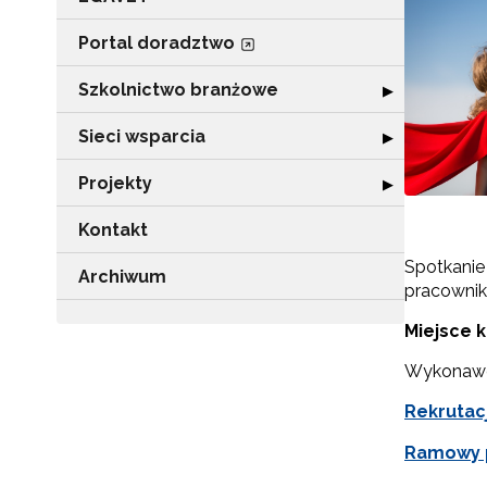
Portal doradztwo
Szkolnictwo branżowe
Rozwiń sekcję 
▶
Sieci wsparcia
Rozwiń sekcję "
▶
Projekty
Rozwiń sekcję "P
▶
Kontakt
Spotkanie
Archiwum
pracownik
Miejsce k
Wykonawca
Rekrutac
Ramowy p