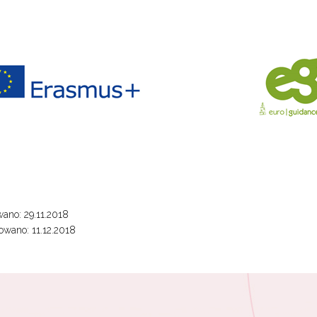
ewsletter ORE
isz się i bądź na bieżąco z najnowszymi informacjami
zkoleniach i programach.
es e-mail:
ano: 29.11.2018
wano: 11.12.2018
yrażam zgodę na przetwarzanie moich danych osobowych przez ORE w
ach marketingowych.
Zapisuję się