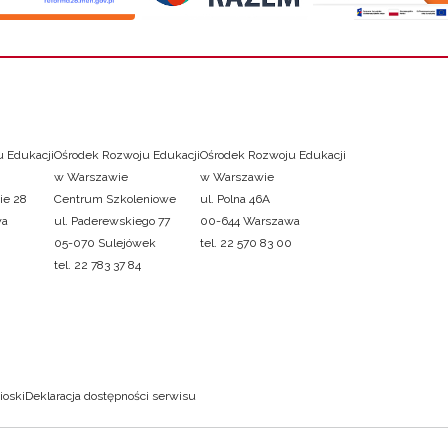
 Edukacji
Ośrodek Rozwoju Edukacji
Ośrodek Rozwoju Edukacji
w Warszawie
w Warszawie
ie 28
Centrum Szkoleniowe
ul. Polna 46A
wa
ul. Paderewskiego 77
00-644 Warszawa
05-070 Sulejówek
tel. 22 570 83 00
tel. 22 783 37 84
ioski
Deklaracja dostępności serwisu