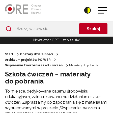
Przejdź do Nawigacji
Przejdź do stopki
Przejdź do treści artykułu
Szukaj
Newsletter ORE – zapisz się!
Start
Obszary działalności
Archiwum projektów PO WER
Wspieranie tworzenia szkół ćwiczeń
Materiały do pobrania
Szkoła ćwiczeń − materiały
do pobrania
To miejsce, dedykowane całemu środowisku
edukacyjnym, zainteresowanemu działaniami szkół
ćwiczeń. Zapraszamy do zapoznania się z materiałami
wypracowanymi w projekcie „Wspieranie tworzenia