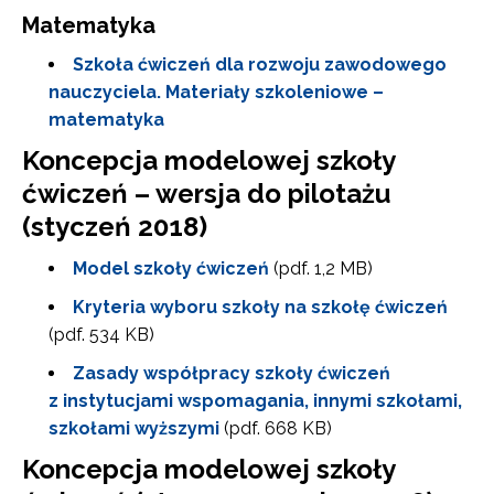
Matematyka
Szkoła ćwiczeń dla rozwoju zawodowego
nauczyciela. Materiały szkoleniowe –
Newsletter ORE
matematyka
Zapisz się i bądź na bieżąco z najnowszymi
Koncepcja modelowej szkoły
informacjami
o szkoleniach i programach.
ćwiczeń – wersja do pilotażu
Adres e-mail:
(styczeń 2018)
Model szkoły ćwiczeń
(pdf. 1,2 MB)
Wyrażam zgodę na przetwarzanie moich danych
Kryteria wyboru szkoły na szkołę ćwiczeń
osobowych przez ORE w celach marketingowych.
(pdf. 534 KB)
Zasady współpracy szkoły ćwiczeń
Zapisuję się
z instytucjami wspomagania, innymi szkołami,
szkołami wyższymi
(pdf. 668 KB)
Koncepcja modelowej szkoły