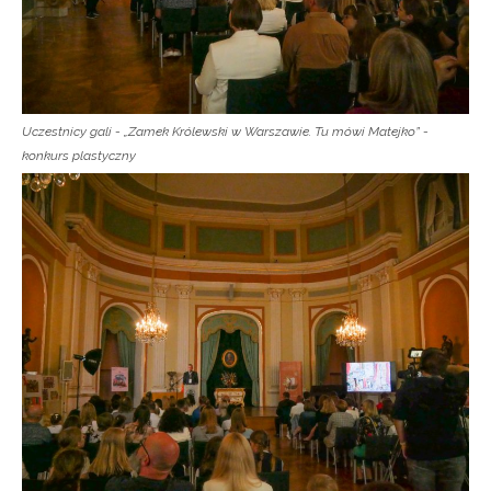
Uczestnicy gali - „Zamek Królewski w Warszawie. Tu mówi Matejko” -
konkurs plastyczny
Newsletter ORE
Zapisz się i bądź na bieżąco z najnowszymi
informacjami
o szkoleniach i programach.
Adres e-mail: