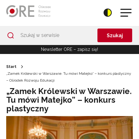
Przejdź do Nawigacji
Przejdź do stopki
Przejdź do treści artykułu
Szukaj
Newsletter ORE – zapisz się!
Start
„Zamek Królewski w Warszawie. Tu mówi Matejko” – konkurs plastyczny
– Ośrodek Rozwoju Edukacji
„Zamek Królewski w Warszawie.
Tu mówi Matejko” – konkurs
plastyczny