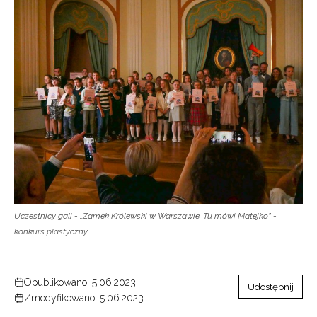
Uczestnicy gali - „Zamek Królewski w Warszawie. Tu mówi Matejko” -
konkurs plastyczny
Opublikowano: 5.06.2023
Udostępnij
Zmodyfikowano: 5.06.2023