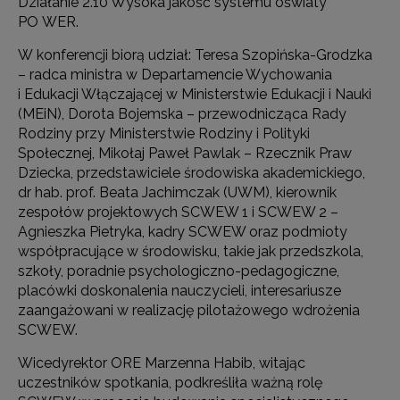
Działanie 2.10 Wysoka jakość systemu oświaty
PO WER.
W konferencji biorą udział: Teresa Szopińska-Grodzka
– radca ministra w Departamencie Wychowania
i Edukacji Włączającej w Ministerstwie Edukacji i Nauki
(MEiN), Dorota Bojemska – przewodnicząca Rady
Rodziny przy Ministerstwie Rodziny i Polityki
Społecznej, Mikołaj Paweł Pawlak – Rzecznik Praw
Dziecka, przedstawiciele środowiska akademickiego,
dr hab. prof. Beata Jachimczak (UWM), kierownik
zespołów projektowych SCWEW 1 i SCWEW 2 –
Agnieszka Pietryka, kadry SCWEW oraz podmioty
współpracujące w środowisku, takie jak przedszkola,
szkoły, poradnie psychologiczno-pedagogiczne,
placówki doskonalenia nauczycieli, interesariusze
zaangażowani w realizację pilotażowego wdrożenia
SCWEW.
Wicedyrektor ORE Marzenna Habib, witając
uczestników spotkania, podkreśliła ważną rolę