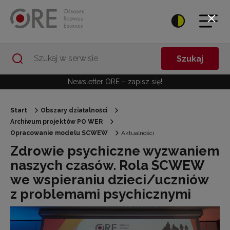
Przejdź do Nawigacji
Przejdź do stopki
Przejdź do treści artykułu
Szukaj
Newsletter ORE – zapisz się!
Start
Obszary działalności
Archiwum projektów PO WER
Opracowanie modelu SCWEW
Aktualności
Zdrowie psychiczne wyzwaniem
naszych czasów. Rola SCWEW
we wspieraniu dzieci/uczniów
z problemami psychicznymi