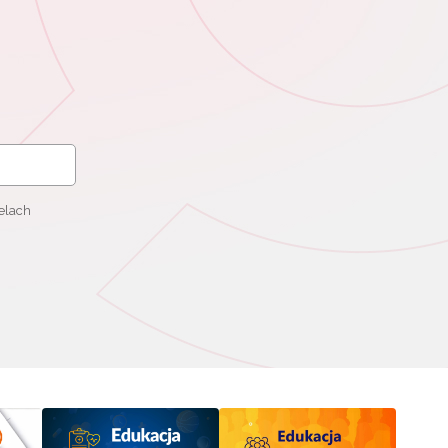
elach