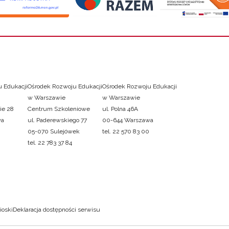
 Edukacji
Ośrodek Rozwoju Edukacji
Ośrodek Rozwoju Edukacji
w Warszawie
w Warszawie
ie 28
Centrum Szkoleniowe
ul. Polna 46A
wa
ul. Paderewskiego 77
00-644 Warszawa
05-070 Sulejówek
tel. 22 570 83 00
tel. 22 783 37 84
ioski
Deklaracja dostępności serwisu