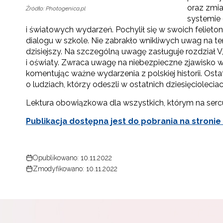
oraz zmi
Źródło: Photogenica.pl
systemie 
i światowych wydarzeń. Pochylił się w swoich felieto
dialogu w szkole. Nie zabrakło wnikliwych uwag na tem
dzisiejszy. Na szczególną uwagę zasługuje rozdział V,
i oświaty. Zwraca uwagę na niebezpieczne zjawisko w 
komentując ważne wydarzenia z polskiej historii. Os
o ludziach, którzy odeszli w ostatnich dziesięcioleci
Lektura obowiązkowa dla wszystkich, którym na sercu l
Publikacja dostępna jest do pobrania na stronie
Opublikowano: 10.11.2022
Zmodyfikowano: 10.11.2022