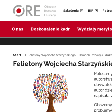
Przejdź do Nawigacji
Przejdź do stopki
Przejdź do treści artykułu
Szkolenia
BIP
Patro
O nas
Doskonalenie kadr
Wydziały meryt
Start
Felietony Wojciecha Starzyńskiego – Ośrodek Rozwoju Eduka
Felietony Wojciecha Starzyńsk
Polecamy 
autorstwa
obywatels
autor dzi
napisała 
Obszerny 
problemy.