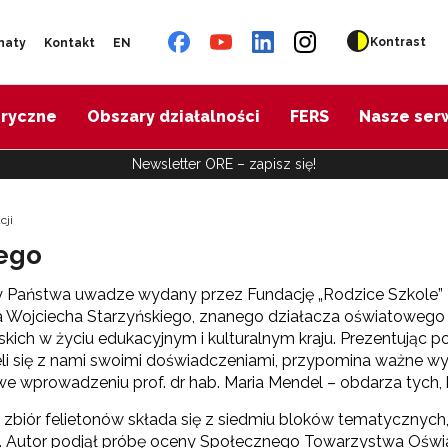
Kontrast
naty
Kontakt
EN
oryczne
Obszary działalności
FERS
Nasze ser
Newsletter ORE – zapisz się!
cji
iego
Państwa uwadze wydany przez Fundację „Rodzice Szkole” zb
 Wojciecha Starzyńskiego, znanego działacza oświatowego 
kich w życiu edukacyjnym i kulturalnym kraju. Prezentując p
eli się z nami swoimi doświadczeniami, przypomina ważne wydar
we wprowadzeniu prof. dr hab. Maria Mendel – obdarza tych,
zbiór felietonów składa się z siedmiu bloków tematycznych,
 Autor podjął próbę oceny Społecznego Towarzystwa Oświat