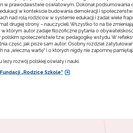
an w prawodawstwie oświatowym. Dokonał podsumowania dzia
edukacji w kontekście budowania demokracji i społeczeństw
nach nad rolą rodziców w systemie edukacji i zadał wiele fr
at drugiej strony – nauczycieli. Wszystko to na tle zmieniaj
 w którym autor zadaje filozoficzne pytania o obywatelskość 
polskim społeczeństwie tzw. pedagogikę wstydu. W refleksyjne
tatnia część, jak pisze sam autor: Osobny rozdział zatytuł
ach na „wieczną wartę” i o których nigdy nie zapomnę pamięta
eży rozwój polskiej oświaty i nauki.
 Fundacji „Rodzice Szkole”