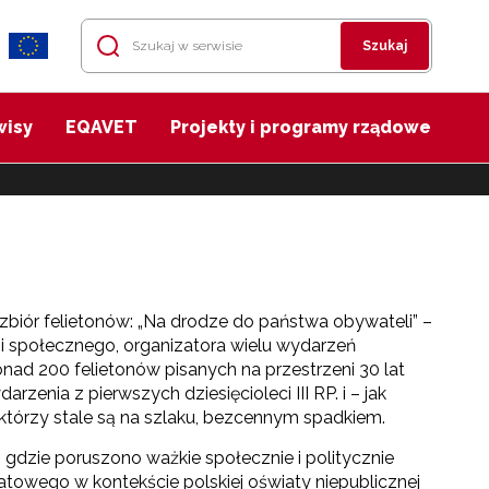
Szukaj
wisy
EQAVET
Projekty i programy rządowe
iór felietonów: „Na drodze do państwa obywateli” –
i społecznego, organizatora wielu wydarzeń
onad 200 felietonów pisanych na przestrzeni 30 lat
zenia z pierwszych dziesięcioleci III RP. i – jak
 którzy stale są na szlaku, bezcennym spadkiem.
 gdzie poruszono ważkie społecznie i politycznie
owego w kontekście polskiej oświaty niepublicznej