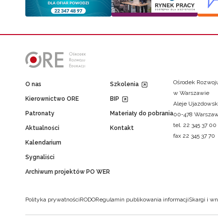
Ośrodek Rozwoju
O nas
Szkolenia
w Warszawie
Kierownictwo ORE
BIP
Aleje Ujazdowsk
Patronaty
Materiały do pobrania
00-478 Warsza
tel. 22 345 37 00
Aktualności
Kontakt
fax 22 345 37 70
Kalendarium
Sygnaliści
Archiwum projektów PO WER
Polityka prywatności
RODO
Regulamin publikowania informacji
Skargi i wn