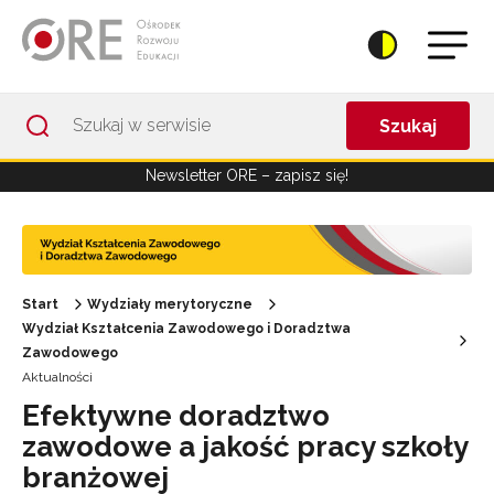
Przejdź do Nawigacji
Przejdź do stopki
Przejdź do treści artykułu
Szukaj
Newsletter ORE – zapisz się!
Start
Wydziały merytoryczne
Wydział Kształcenia Zawodowego i Doradztwa
Zawodowego
Aktualności
Efektywne doradztwo
zawodowe a jakość pracy szkoły
branżowej