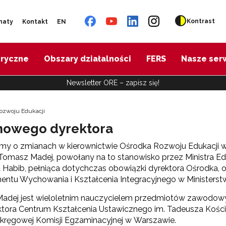
Kontrast
naty
Kontakt
EN
oryczne
Obszary działalności
FERS
Nasze ser
Newsletter ORE – zapisz się!
ozwoju Edukacji
nowego dyrektora
my o zmianach w kierownictwie Ośrodka Rozwoju Edukacji w W
Tomasz Madej, powołany na to stanowisko przez Ministra Ed
Habib, pełniąca dotychczas obowiązki dyrektora Ośrodka, 
ntu Wychowania i Kształcenia Integracyjnego w Ministerstw
adej jest wieloletnim nauczycielem przedmiotów zawodowyc
tora Centrum Kształcenia Ustawicznego im. Tadeusza Kości
kręgowej Komisji Egzaminacyjnej w Warszawie.