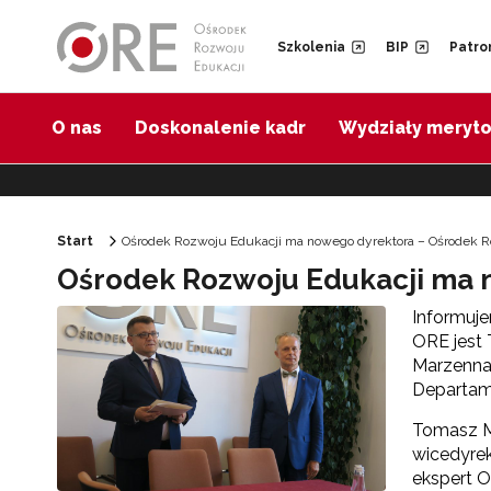
Przejdź do Nawigacji
Przejdź do stopki
Przejdź do treści artykułu
Szkolenia
BIP
Patro
O nas
Doskonalenie kadr
Wydziały meryt
Start
Ośrodek Rozwoju Edukacji ma nowego dyrektora – Ośrodek R
Ośrodek Rozwoju Edukacji ma 
Informuje
ORE jest 
Marzenna 
Departame
Tomasz M
wicedyrek
ekspert O