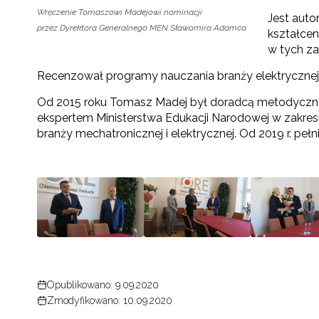
Wręczenie Tomaszowi Madejowi nominacji
Jest aut
przez Dyrektora Generalnego MEN Sławomira Adamca
kształcen
w tych z
Recenzował programy nauczania branży elektrycznej. 
Od 2015 roku Tomasz Madej był doradcą metodyczny
ekspertem Ministerstwa Edukacji Narodowej w zakr
branży mechatronicznej i elektrycznej. Od 2019 r. pe
Opublikowano: 9.09.2020
Zmodyfikowano: 10.09.2020