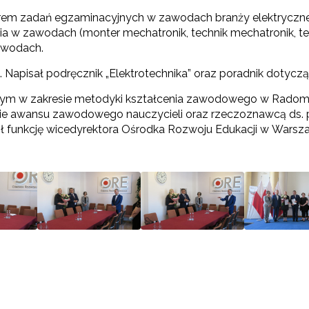
orem zadań egzaminacyjnych w zawodach branży elektryczn
ia w zawodach (monter mechatronik, technik mechatronik, t
awodach.
Napisał podręcznik „Elektrotechnika” oraz poradnik dotyczą
m w zakresie metodyki kształcenia zawodowego w Radomsk
esie awansu zawodowego nauczycieli oraz rzeczoznawcą d
łnił funkcję wicedyrektora Ośrodka Rozwoju Edukacji w Warsza