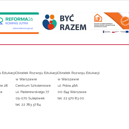
 Edukacji
Ośrodek Rozwoju Edukacji
Ośrodek Rozwoju Edukacji
w Warszawie
w Warszawie
ie 28
Centrum Szkoleniowe
ul. Polna 46A
wa
ul. Paderewskiego 77
00-644 Warszawa
05-070 Sulejówek
tel. 22 570 83 00
tel. 22 783 37 84