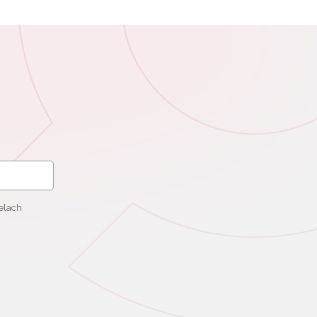
elach