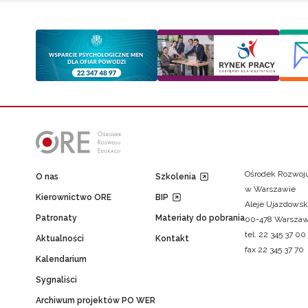
Ośrodek Rozwoju
O nas
Szkolenia
w Warszawie
Kierownictwo ORE
BIP
Aleje Ujazdowsk
Patronaty
Materiały do pobrania
00-478 Warsza
tel. 22 345 37 00
Aktualności
Kontakt
fax 22 345 37 70
Kalendarium
Sygnaliści
Archiwum projektów PO WER