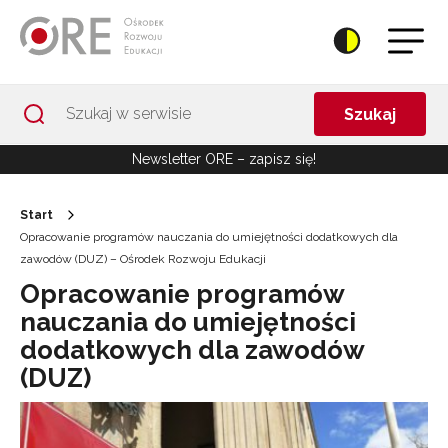
Przejdź do Nawigacji
Przejdź do stopki
Przejdź do treści artykułu
Szukaj
Newsletter ORE – zapisz się!
Start
Opracowanie programów nauczania do umiejętności dodatkowych dla
zawodów (DUZ) – Ośrodek Rozwoju Edukacji
Opracowanie programów
nauczania do umiejętności
dodatkowych dla zawodów
(DUZ)