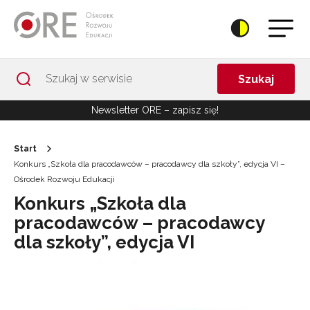
Przejdź do Nawigacji
Przejdź do stopki
Przejdź do treści artykułu
Szukaj
Newsletter ORE – zapisz się!
Start
Konkurs „Szkoła dla pracodawców – pracodawcy dla szkoły”, edycja VI –
Ośrodek Rozwoju Edukacji
Konkurs „Szkoła dla
pracodawców – pracodawcy
dla szkoły”, edycja VI