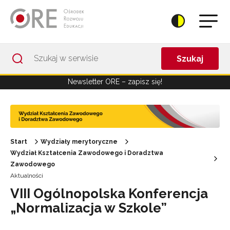
Przejdź do Nawigacji
Przejdź do stopki
Przejdź do treści artykułu
Szukaj
Newsletter ORE – zapisz się!
Start
Wydziały merytoryczne
Wydział Kształcenia Zawodowego i Doradztwa
Zawodowego
Aktualności
VIII Ogólnopolska Konferencja
„Normalizacja w Szkole”